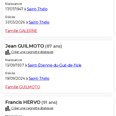
Naissance
City break
Voyage de noces
Climat
Destinations
Voyage nature
Forum
+
PHOTO
17/07/1947 à
Saint-Thélo
GUIDES D'ACHAT
Décès
31/03/2026 à
Saint-Thélo
BONS PLANS
Famille GALERNE
CARTE DE VOEUX
Jean GUILMOTO
(87 ans)
Carte Bonne année
Carte Pâques
Carte de Noël
Carte Saint-Valentin
Carte d'anniversaire
DICTIONNAIRE
Créer une cagnotte obsèques
Biographies
Expressions
Dictionnaire
Citations
Proverbes
PROGRAMME TV
Naissance
13/09/1937 à
Saint-Étienne-du-Gué-de-l'Isle
COPAINS D'AVANT
Décès
19/09/2024 à
Saint-Thélo
Se connecter
Collèges
Universités
Service militaire
S'inscrire
Lycées
Primaires
Entreprises
Avis de recherche
AVIS DE DÉCÈS
Famille GUILMOTO
FORUM
Lifestyle
Sport
Television
Cinema
Bricolage
Culture
Auto
Voyage
Francis HERVO
(91 ans)
Créer une cagnotte obsèques