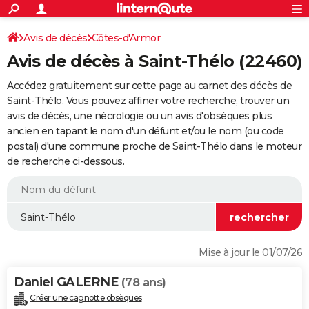
ACTUALITÉS
Connexion
S'inscrire
Avis de décès
Côtes-d'Armor
Rechercher
Société
Education
Villes
Politique
Faits Divers
Monde
+
SPORT
Avis de décès à Saint-Thélo (22460)
Football
Cyclisme
Forum
Coupe du monde 2026
Tennis
Rugby
CULTURE
Accédez gratuitement sur cette page au carnet des décès de
TNT
Cinéma
Musique
Programme TV
Streaming
Sorties cinéma
+
Saint-Thélo. Vous pouvez affiner votre recherche, trouver un
FINANCE
avis de décès, une nécrologie ou un avis d'obsèques plus
Impôts
Immobilier
Banque
Crédit
Retraite
Epargne
Risques naturels par ville
Assurance
AUTO
ancien en tapant le nom d'un défunt et/ou le nom (ou code
postal) d'une commune proche de Saint-Thélo dans le moteur
Réserver un essai
Berlines
Forum auto
Essais
Citadines
SUV
+
HIGH-TECH
de recherche ci-dessous.
Meilleur smartphone
Ordinateurs
Guide high-tech
Mobiles
Internet
Jeux vidéo
+
BRICOLAGE
Aménagement intérieur
Cuisine
Jardinage
+
Forum
Extérieur
Salle de bains
Rangement
WEEK-END
Escapades
Expositions
Week-end nature
Guides de France
Patrimoine
Musées
+
LIFESTYLE
Mise à jour le 01/07/26
Bien-être
Mode
+
Art de vivre
Loisirs
Modes de vie
SANTE
Daniel GALERNE
(78 ans)
Guide de la santé
Médicaments
+
Alimentation
Maladies
Sommeil
VOYAGE
Créer une cagnotte obsèques