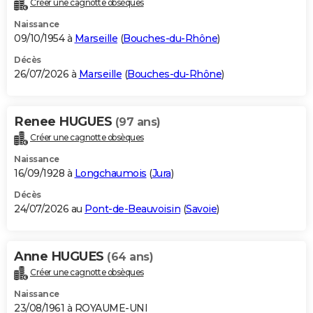
Créer une cagnotte obsèques
City break
Voyage de noces
Climat
Destinations
Voyage nature
Forum
+
PHOTO
Naissance
09/10/1954 à
Marseille
(
Bouches-du-Rhône
)
GUIDES D'ACHAT
Décès
26/07/2026 à
Marseille
(
Bouches-du-Rhône
)
BONS PLANS
CARTE DE VOEUX
Renee HUGUES
(97 ans)
Carte Bonne année
Carte Pâques
Carte de Noël
Carte Saint-Valentin
Carte d'anniversaire
DICTIONNAIRE
Créer une cagnotte obsèques
Biographies
Expressions
Dictionnaire
Citations
Proverbes
PROGRAMME TV
Naissance
16/09/1928 à
Longchaumois
(
Jura
)
COPAINS D'AVANT
Décès
24/07/2026 au
Pont-de-Beauvoisin
(
Savoie
)
Se connecter
Collèges
Universités
Service militaire
S'inscrire
Lycées
Primaires
Entreprises
Avis de recherche
AVIS DE DÉCÈS
FORUM
Anne HUGUES
(64 ans)
Lifestyle
Sport
Television
Cinema
Bricolage
Culture
Auto
Voyage
Créer une cagnotte obsèques
Naissance
23/08/1961 à ROYAUME-UNI