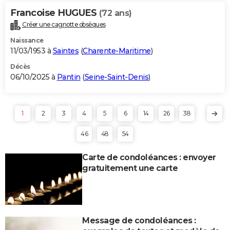
Francoise HUGUES
(72 ans)
Créer une cagnotte obsèques
Naissance
11/03/1953 à
Saintes
(
Charente-Maritime
)
Décès
06/10/2025 à
Pantin
(
Seine-Saint-Denis
)
1
2
3
4
5
6
14
26
38
46
48
54
Carte de condoléances : envoyer
gratuitement une carte
Message de condoléances :