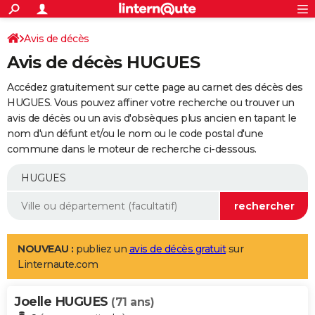
ACTUALITÉS
Connexion
S'inscrire
Avis de décès
Rechercher
Société
Education
Villes
Politique
Faits Divers
Monde
+
SPORT
Avis de décès HUGUES
Football
Cyclisme
Forum
Coupe du monde 2026
Tennis
Rugby
CULTURE
Accédez gratuitement sur cette page au carnet des décès des
TNT
Cinéma
Musique
Programme TV
Streaming
Sorties cinéma
+
HUGUES. Vous pouvez affiner votre recherche ou trouver un
FINANCE
avis de décès ou un avis d'obsèques plus ancien en tapant le
Impôts
Immobilier
Banque
Crédit
Retraite
Epargne
Risques naturels par ville
Assurance
AUTO
nom d'un défunt et/ou le nom ou le code postal d'une
commune dans le moteur de recherche ci-dessous.
Réserver un essai
Berlines
Forum auto
Essais
Citadines
SUV
+
HIGH-TECH
Meilleur smartphone
Ordinateurs
Guide high-tech
Mobiles
Internet
Jeux vidéo
+
BRICOLAGE
Aménagement intérieur
Cuisine
Jardinage
+
Forum
Extérieur
Salle de bains
Rangement
WEEK-END
Escapades
Expositions
Week-end nature
Guides de France
Patrimoine
Musées
+
LIFESTYLE
NOUVEAU :
publiez un
avis de décès gratuit
sur
Linternaute.com
Bien-être
Mode
+
Art de vivre
Loisirs
Modes de vie
SANTE
Joelle HUGUES
Guide de la santé
Médicaments
+
Alimentation
Maladies
Sommeil
(71 ans)
VOYAGE