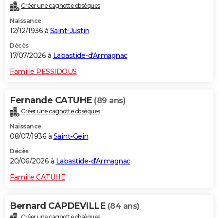
Créer une cagnotte obsèques
City break
Voyage de noces
Climat
Destinations
Voyage nature
Forum
+
PHOTO
Naissance
12/12/1936 à
Saint-Justin
GUIDES D'ACHAT
Décès
BONS PLANS
17/07/2026 à
Labastide-d'Armagnac
CARTE DE VOEUX
Famille PESSIDOUS
Carte Bonne année
Carte Pâques
Carte de Noël
Carte Saint-Valentin
Carte d'anniversaire
DICTIONNAIRE
Fernande CATUHE
(89 ans)
Biographies
Expressions
Dictionnaire
Citations
Proverbes
PROGRAMME TV
Créer une cagnotte obsèques
Naissance
COPAINS D'AVANT
08/07/1936 à
Saint-Gein
Se connecter
Collèges
Universités
Service militaire
S'inscrire
Lycées
Primaires
Entreprises
Avis de recherche
AVIS DE DÉCÈS
Décès
20/06/2026 à
Labastide-d'Armagnac
FORUM
Famille CATUHE
Lifestyle
Sport
Television
Cinema
Bricolage
Culture
Auto
Voyage
Bernard CAPDEVILLE
(84 ans)
Créer une cagnotte obsèques