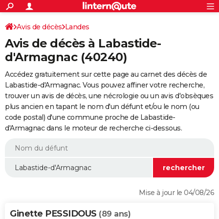
ACTUALITÉS
Connexion
S'inscrire
Avis de décès
Landes
Rechercher
Société
Education
Villes
Politique
Faits Divers
Monde
+
SPORT
Avis de décès à Labastide-
Football
Cyclisme
Forum
Coupe du monde 2026
Tennis
Rugby
CULTURE
d'Armagnac (40240)
TNT
Cinéma
Musique
Programme TV
Streaming
Sorties cinéma
+
FINANCE
Accédez gratuitement sur cette page au carnet des décès de
Labastide-d'Armagnac. Vous pouvez affiner votre recherche,
Impôts
Immobilier
Banque
Crédit
Retraite
Epargne
Risques naturels par ville
Assurance
AUTO
trouver un avis de décès, une nécrologie ou un avis d'obsèques
plus ancien en tapant le nom d'un défunt et/ou le nom (ou
Réserver un essai
Berlines
Forum auto
Essais
Citadines
SUV
+
HIGH-TECH
code postal) d'une commune proche de Labastide-
d'Armagnac dans le moteur de recherche ci-dessous.
Meilleur smartphone
Ordinateurs
Guide high-tech
Mobiles
Internet
Jeux vidéo
+
BRICOLAGE
Aménagement intérieur
Cuisine
Jardinage
+
Forum
Extérieur
Salle de bains
Rangement
WEEK-END
Escapades
Expositions
Week-end nature
Guides de France
Patrimoine
Musées
+
LIFESTYLE
Bien-être
Mode
+
Art de vivre
Loisirs
Modes de vie
SANTE
Mise à jour le 04/08/26
Guide de la santé
Médicaments
+
Alimentation
Maladies
Sommeil
VOYAGE
Ginette PESSIDOUS
(89 ans)