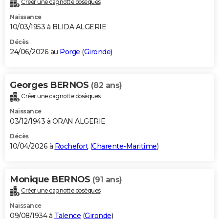
Créer une cagnotte obsèques
City break
Voyage de noces
Climat
Destinations
Voyage nature
Forum
+
PHOTO
Naissance
10/03/1953 à BLIDA ALGERIE
GUIDES D'ACHAT
Décès
24/06/2026 au
Porge
(
Gironde
)
BONS PLANS
CARTE DE VOEUX
Georges BERNOS
(82 ans)
Carte Bonne année
Carte Pâques
Carte de Noël
Carte Saint-Valentin
Carte d'anniversaire
DICTIONNAIRE
Créer une cagnotte obsèques
Biographies
Expressions
Dictionnaire
Citations
Proverbes
PROGRAMME TV
Naissance
03/12/1943 à ORAN ALGERIE
COPAINS D'AVANT
Décès
10/04/2026 à
Rochefort
(
Charente-Maritime
)
Se connecter
Collèges
Universités
Service militaire
S'inscrire
Lycées
Primaires
Entreprises
Avis de recherche
AVIS DE DÉCÈS
FORUM
Monique BERNOS
(91 ans)
Lifestyle
Sport
Television
Cinema
Bricolage
Culture
Auto
Voyage
Créer une cagnotte obsèques
Naissance
09/08/1934 à
Talence
(
Gironde
)