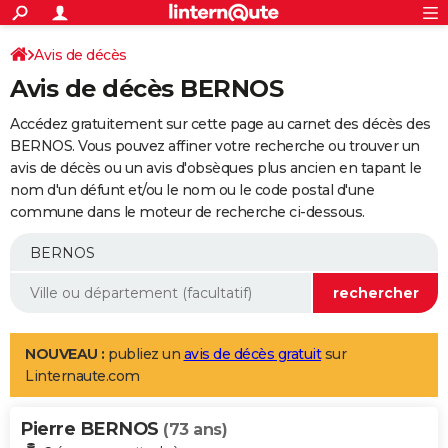
ACTUALITÉS
Connexion
S'inscrire
Avis de décès
Rechercher
Société
Education
Villes
Politique
Faits Divers
Monde
+
SPORT
Avis de décès BERNOS
Football
Cyclisme
Forum
Coupe du monde 2026
Tennis
Rugby
CULTURE
Accédez gratuitement sur cette page au carnet des décès des
TNT
Cinéma
Musique
Programme TV
Streaming
Sorties cinéma
+
BERNOS. Vous pouvez affiner votre recherche ou trouver un
FINANCE
avis de décès ou un avis d'obsèques plus ancien en tapant le
Impôts
Immobilier
Banque
Crédit
Retraite
Epargne
Risques naturels par ville
Assurance
AUTO
nom d'un défunt et/ou le nom ou le code postal d'une
commune dans le moteur de recherche ci-dessous.
Réserver un essai
Berlines
Forum auto
Essais
Citadines
SUV
+
HIGH-TECH
Meilleur smartphone
Ordinateurs
Guide high-tech
Mobiles
Internet
Jeux vidéo
+
BRICOLAGE
Aménagement intérieur
Cuisine
Jardinage
+
Forum
Extérieur
Salle de bains
Rangement
WEEK-END
Escapades
Expositions
Week-end nature
Guides de France
Patrimoine
Musées
+
LIFESTYLE
NOUVEAU :
publiez un
avis de décès gratuit
sur
Linternaute.com
Bien-être
Mode
+
Art de vivre
Loisirs
Modes de vie
SANTE
Pierre BERNOS
Guide de la santé
Médicaments
+
Alimentation
Maladies
Sommeil
(73 ans)
VOYAGE