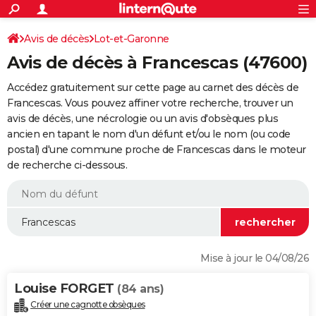
ACTUALITÉS
Connexion
S'inscrire
Avis de décès
Lot-et-Garonne
Rechercher
Société
Education
Villes
Politique
Faits Divers
Monde
+
SPORT
Avis de décès à Francescas (47600)
Football
Cyclisme
Forum
Coupe du monde 2026
Tennis
Rugby
CULTURE
Accédez gratuitement sur cette page au carnet des décès de
TNT
Cinéma
Musique
Programme TV
Streaming
Sorties cinéma
+
Francescas. Vous pouvez affiner votre recherche, trouver un
FINANCE
avis de décès, une nécrologie ou un avis d'obsèques plus
Impôts
Immobilier
Banque
Crédit
Retraite
Epargne
Risques naturels par ville
Assurance
AUTO
ancien en tapant le nom d'un défunt et/ou le nom (ou code
postal) d'une commune proche de Francescas dans le moteur
Réserver un essai
Berlines
Forum auto
Essais
Citadines
SUV
+
HIGH-TECH
de recherche ci-dessous.
Meilleur smartphone
Ordinateurs
Guide high-tech
Mobiles
Internet
Jeux vidéo
+
BRICOLAGE
Aménagement intérieur
Cuisine
Jardinage
+
Forum
Extérieur
Salle de bains
Rangement
WEEK-END
Escapades
Expositions
Week-end nature
Guides de France
Patrimoine
Musées
+
LIFESTYLE
Mise à jour le 04/08/26
Bien-être
Mode
+
Art de vivre
Loisirs
Modes de vie
SANTE
Louise FORGET
(84 ans)
Guide de la santé
Médicaments
+
Alimentation
Maladies
Sommeil
VOYAGE
Créer une cagnotte obsèques