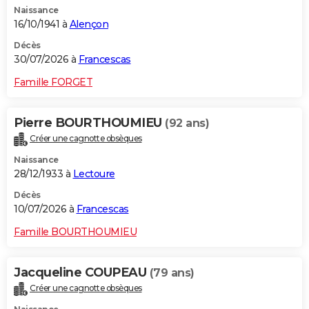
Naissance
City break
Voyage de noces
Climat
Destinations
Voyage nature
Forum
+
PHOTO
16/10/1941 à
Alençon
GUIDES D'ACHAT
Décès
30/07/2026 à
Francescas
BONS PLANS
Famille FORGET
CARTE DE VOEUX
Pierre BOURTHOUMIEU
(92 ans)
Carte Bonne année
Carte Pâques
Carte de Noël
Carte Saint-Valentin
Carte d'anniversaire
DICTIONNAIRE
Créer une cagnotte obsèques
Biographies
Expressions
Dictionnaire
Citations
Proverbes
PROGRAMME TV
Naissance
28/12/1933 à
Lectoure
COPAINS D'AVANT
Décès
10/07/2026 à
Francescas
Se connecter
Collèges
Universités
Service militaire
S'inscrire
Lycées
Primaires
Entreprises
Avis de recherche
AVIS DE DÉCÈS
Famille BOURTHOUMIEU
FORUM
Lifestyle
Sport
Television
Cinema
Bricolage
Culture
Auto
Voyage
Jacqueline COUPEAU
(79 ans)
Créer une cagnotte obsèques