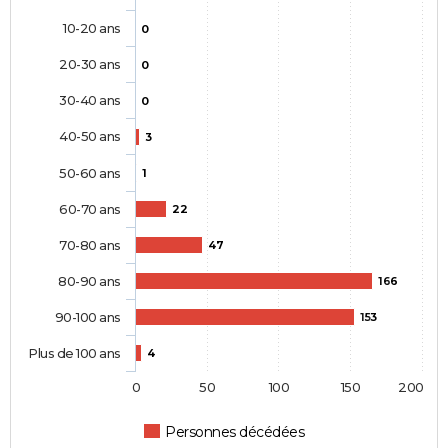
10-20 ans
0
20-30 ans
0
30-40 ans
0
40-50 ans
3
50-60 ans
1
60-70 ans
22
70-80 ans
47
80-90 ans
166
90-100 ans
153
Plus de 100 ans
4
0
50
100
150
200
Personnes décédées