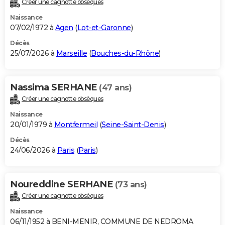
Créer une cagnotte obsèques
City break
Voyage de noces
Climat
Destinations
Voyage nature
Forum
+
PHOTO
Naissance
07/02/1972 à
Agen
(
Lot-et-Garonne
)
GUIDES D'ACHAT
Décès
25/07/2026 à
Marseille
(
Bouches-du-Rhône
)
BONS PLANS
CARTE DE VOEUX
Nassima SERHANE
(47 ans)
Carte Bonne année
Carte Pâques
Carte de Noël
Carte Saint-Valentin
Carte d'anniversaire
DICTIONNAIRE
Créer une cagnotte obsèques
Biographies
Expressions
Dictionnaire
Citations
Proverbes
PROGRAMME TV
Naissance
20/01/1979 à
Montfermeil
(
Seine-Saint-Denis
)
COPAINS D'AVANT
Décès
24/06/2026 à
Paris
(
Paris
)
Se connecter
Collèges
Universités
Service militaire
S'inscrire
Lycées
Primaires
Entreprises
Avis de recherche
AVIS DE DÉCÈS
FORUM
Noureddine SERHANE
(73 ans)
Lifestyle
Sport
Television
Cinema
Bricolage
Culture
Auto
Voyage
Créer une cagnotte obsèques
Naissance
06/11/1952 à BENI-MENIR, COMMUNE DE NEDROMA