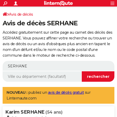
ACTUALITÉS
Connexion
S'inscrire
Avis de décès
Rechercher
Société
Education
Villes
Politique
Faits Divers
Monde
+
SPORT
Avis de décès SERHANE
Football
Cyclisme
Forum
Coupe du monde 2026
Tennis
Rugby
CULTURE
Accédez gratuitement sur cette page au carnet des décès des
TNT
Cinéma
Musique
Programme TV
Streaming
Sorties cinéma
+
SERHANE. Vous pouvez affiner votre recherche ou trouver un
FINANCE
avis de décès ou un avis d'obsèques plus ancien en tapant le
Impôts
Immobilier
Banque
Crédit
Retraite
Epargne
Risques naturels par ville
Assurance
AUTO
nom d'un défunt et/ou le nom ou le code postal d'une
commune dans le moteur de recherche ci-dessous.
Réserver un essai
Berlines
Forum auto
Essais
Citadines
SUV
+
HIGH-TECH
Meilleur smartphone
Ordinateurs
Guide high-tech
Mobiles
Internet
Jeux vidéo
+
BRICOLAGE
Aménagement intérieur
Cuisine
Jardinage
+
Forum
Extérieur
Salle de bains
Rangement
WEEK-END
Escapades
Expositions
Week-end nature
Guides de France
Patrimoine
Musées
+
LIFESTYLE
NOUVEAU :
publiez un
avis de décès gratuit
sur
Linternaute.com
Bien-être
Mode
+
Art de vivre
Loisirs
Modes de vie
SANTE
Karim SERHANE
Guide de la santé
Médicaments
+
Alimentation
Maladies
Sommeil
(54 ans)
VOYAGE