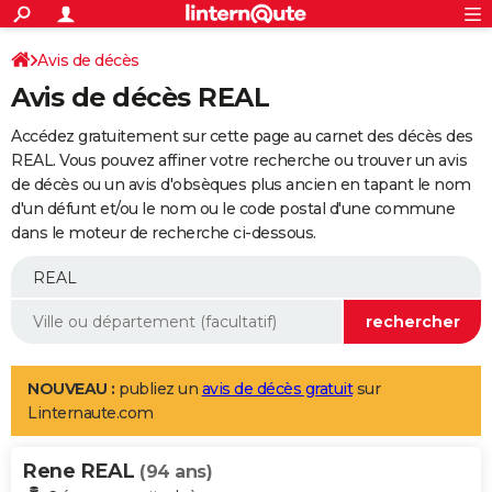
ACTUALITÉS
Connexion
S'inscrire
Avis de décès
Rechercher
Société
Education
Villes
Politique
Faits Divers
Monde
+
SPORT
Avis de décès REAL
Football
Cyclisme
Forum
Coupe du monde 2026
Tennis
Rugby
CULTURE
Accédez gratuitement sur cette page au carnet des décès des
TNT
Cinéma
Musique
Programme TV
Streaming
Sorties cinéma
+
REAL. Vous pouvez affiner votre recherche ou trouver un avis
FINANCE
de décès ou un avis d'obsèques plus ancien en tapant le nom
Impôts
Immobilier
Banque
Crédit
Retraite
Epargne
Risques naturels par ville
Assurance
AUTO
d'un défunt et/ou le nom ou le code postal d'une commune
dans le moteur de recherche ci-dessous.
Réserver un essai
Berlines
Forum auto
Essais
Citadines
SUV
+
HIGH-TECH
Meilleur smartphone
Ordinateurs
Guide high-tech
Mobiles
Internet
Jeux vidéo
+
BRICOLAGE
Aménagement intérieur
Cuisine
Jardinage
+
Forum
Extérieur
Salle de bains
Rangement
WEEK-END
Escapades
Expositions
Week-end nature
Guides de France
Patrimoine
Musées
+
LIFESTYLE
NOUVEAU :
publiez un
avis de décès gratuit
sur
Linternaute.com
Bien-être
Mode
+
Art de vivre
Loisirs
Modes de vie
SANTE
Rene REAL
Guide de la santé
Médicaments
+
Alimentation
Maladies
Sommeil
(94 ans)
VOYAGE