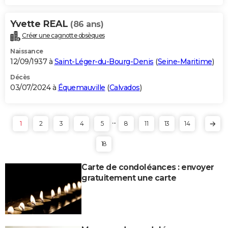
Yvette REAL
(86 ans)
Créer une cagnotte obsèques
Naissance
12/09/1937 à
Saint-Léger-du-Bourg-Denis
(
Seine-Maritime
)
Décès
03/07/2024 à
Équemauville
(
Calvados
)
...
1
2
3
4
5
8
11
13
14
18
Carte de condoléances : envoyer
gratuitement une carte