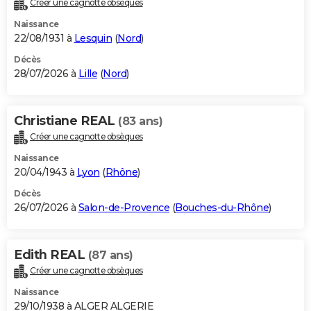
Créer une cagnotte obsèques
City break
Voyage de noces
Climat
Destinations
Voyage nature
Forum
+
PHOTO
Naissance
22/08/1931 à
Lesquin
(
Nord
)
GUIDES D'ACHAT
Décès
28/07/2026 à
Lille
(
Nord
)
BONS PLANS
CARTE DE VOEUX
Christiane REAL
(83 ans)
Carte Bonne année
Carte Pâques
Carte de Noël
Carte Saint-Valentin
Carte d'anniversaire
DICTIONNAIRE
Créer une cagnotte obsèques
Biographies
Expressions
Dictionnaire
Citations
Proverbes
PROGRAMME TV
Naissance
20/04/1943 à
Lyon
(
Rhône
)
COPAINS D'AVANT
Décès
26/07/2026 à
Salon-de-Provence
(
Bouches-du-Rhône
)
Se connecter
Collèges
Universités
Service militaire
S'inscrire
Lycées
Primaires
Entreprises
Avis de recherche
AVIS DE DÉCÈS
FORUM
Edith REAL
(87 ans)
Lifestyle
Sport
Television
Cinema
Bricolage
Culture
Auto
Voyage
Créer une cagnotte obsèques
Naissance
29/10/1938 à ALGER ALGERIE