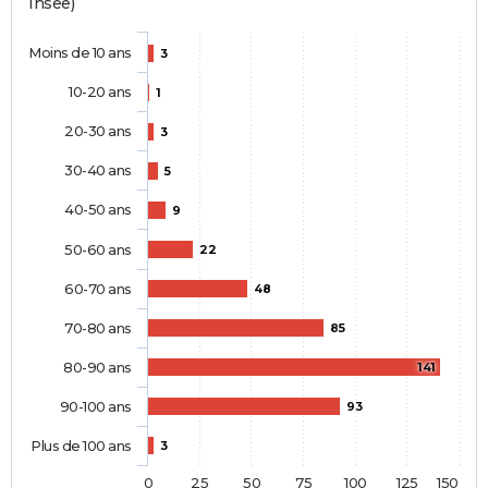
Insee)
Moins de 10 ans
3
10-20 ans
1
20-30 ans
3
30-40 ans
5
40-50 ans
9
50-60 ans
22
60-70 ans
48
70-80 ans
85
80-90 ans
141
90-100 ans
93
Plus de 100 ans
3
0
25
50
75
100
125
150