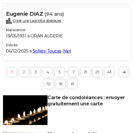
Eugenie DIAZ
(94 ans)
Créer une cagnotte obsèques
Naissance
19/05/1931 à ORAN ALGERIE
Décès
06/12/2025 à
Solliès-Toucas
(
Var
)
...
1
2
3
4
5
7
15
29
43
52
55
61
Carte de condoléances : envoyer
gratuitement une carte