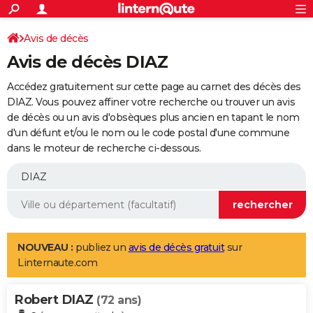
ACTUALITÉS
Connexion
S'inscrire
Avis de décès
Rechercher
Société
Education
Villes
Politique
Faits Divers
Monde
+
SPORT
Avis de décès DIAZ
Football
Cyclisme
Forum
Coupe du monde 2026
Tennis
Rugby
CULTURE
Accédez gratuitement sur cette page au carnet des décès des
TNT
Cinéma
Musique
Programme TV
Streaming
Sorties cinéma
+
DIAZ. Vous pouvez affiner votre recherche ou trouver un avis
FINANCE
de décès ou un avis d'obsèques plus ancien en tapant le nom
Impôts
Immobilier
Banque
Crédit
Retraite
Epargne
Risques naturels par ville
Assurance
AUTO
d'un défunt et/ou le nom ou le code postal d'une commune
dans le moteur de recherche ci-dessous.
Réserver un essai
Berlines
Forum auto
Essais
Citadines
SUV
+
HIGH-TECH
Meilleur smartphone
Ordinateurs
Guide high-tech
Mobiles
Internet
Jeux vidéo
+
BRICOLAGE
Aménagement intérieur
Cuisine
Jardinage
+
Forum
Extérieur
Salle de bains
Rangement
WEEK-END
Escapades
Expositions
Week-end nature
Guides de France
Patrimoine
Musées
+
LIFESTYLE
NOUVEAU :
publiez un
avis de décès gratuit
sur
Linternaute.com
Bien-être
Mode
+
Art de vivre
Loisirs
Modes de vie
SANTE
Robert DIAZ
Guide de la santé
Médicaments
+
Alimentation
Maladies
Sommeil
(72 ans)
VOYAGE