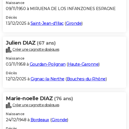
Naissance
09/11/1950 à MIRUENA DE LOS INFANZONES ESPAGNE
Décès
13/12/2025 à
Saint-Jean-d'Illac
(
Gironde
)
Julien DIAZ
(67 ans)
Créer une cagnotte obsèques
Naissance
03/11/1958 à
Gourdan-Polignan
(
Haute-Garonne
)
Décès
12/12/2025 à
Gignac-la-Nerthe
(
Bouches-du-Rhône
)
Marie-noelle DIAZ
(76 ans)
Créer une cagnotte obsèques
Naissance
24/12/1948 à
Bordeaux
(
Gironde
)
Décès