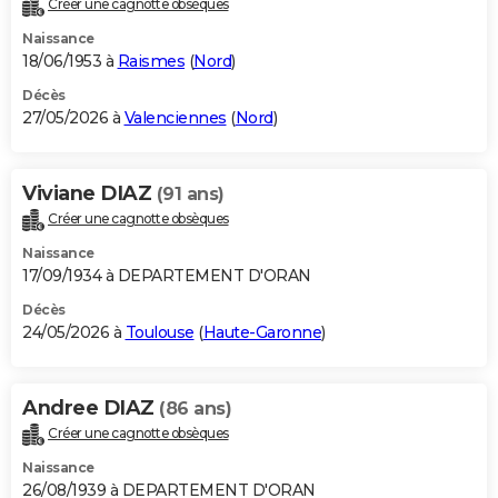
Créer une cagnotte obsèques
City break
Voyage de noces
Climat
Destinations
Voyage nature
Forum
+
PHOTO
Naissance
18/06/1953 à
Raismes
(
Nord
)
GUIDES D'ACHAT
Décès
27/05/2026 à
Valenciennes
(
Nord
)
BONS PLANS
CARTE DE VOEUX
Viviane DIAZ
(91 ans)
Carte Bonne année
Carte Pâques
Carte de Noël
Carte Saint-Valentin
Carte d'anniversaire
DICTIONNAIRE
Créer une cagnotte obsèques
Biographies
Expressions
Dictionnaire
Citations
Proverbes
PROGRAMME TV
Naissance
17/09/1934 à DEPARTEMENT D'ORAN
COPAINS D'AVANT
Décès
24/05/2026 à
Toulouse
(
Haute-Garonne
)
Se connecter
Collèges
Universités
Service militaire
S'inscrire
Lycées
Primaires
Entreprises
Avis de recherche
AVIS DE DÉCÈS
FORUM
Andree DIAZ
(86 ans)
Lifestyle
Sport
Television
Cinema
Bricolage
Culture
Auto
Voyage
Créer une cagnotte obsèques
Naissance
26/08/1939 à DEPARTEMENT D'ORAN