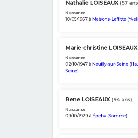
Nathalie LOISEAUX
(57 ans
Naissance
10/05/1967 à
Maisons-Laffitte
(
Yvel
Marie-christine LOISEAU
Naissance
02/10/1947 à
Neuilly-sur-Seine
(
Hau
Seine
)
Rene LOISEAUX
(94 ans)
Naissance
09/10/1929 à
Épehy
(
Somme
)