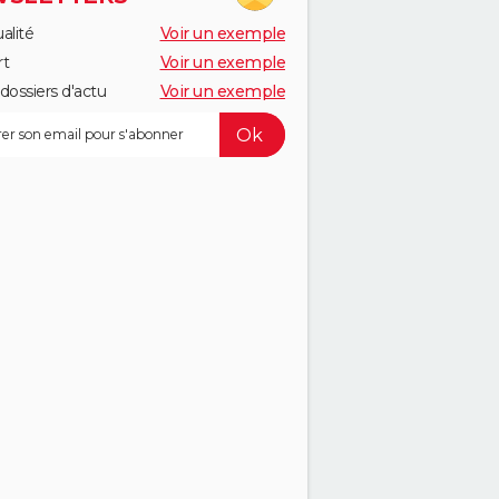
alité
Voir un exemple
rt
Voir un exemple
dossiers d'actu
Voir un exemple