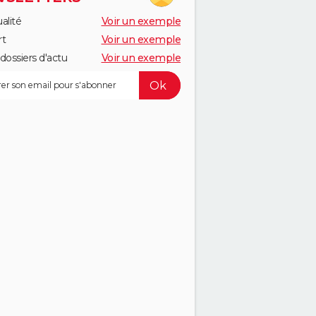
alité
Voir un exemple
rt
Voir un exemple
dossiers d'actu
Voir un exemple