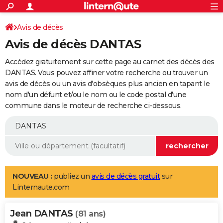
ACTUALITÉS
Connexion
S'inscrire
Avis de décès
Rechercher
Société
Education
Villes
Politique
Faits Divers
Monde
+
SPORT
Avis de décès DANTAS
Football
Cyclisme
Forum
Coupe du monde 2026
Tennis
Rugby
CULTURE
Accédez gratuitement sur cette page au carnet des décès des
TNT
Cinéma
Musique
Programme TV
Streaming
Sorties cinéma
+
DANTAS. Vous pouvez affiner votre recherche ou trouver un
FINANCE
avis de décès ou un avis d'obsèques plus ancien en tapant le
Impôts
Immobilier
Banque
Crédit
Retraite
Epargne
Risques naturels par ville
Assurance
AUTO
nom d'un défunt et/ou le nom ou le code postal d'une
commune dans le moteur de recherche ci-dessous.
Réserver un essai
Berlines
Forum auto
Essais
Citadines
SUV
+
HIGH-TECH
Meilleur smartphone
Ordinateurs
Guide high-tech
Mobiles
Internet
Jeux vidéo
+
BRICOLAGE
Aménagement intérieur
Cuisine
Jardinage
+
Forum
Extérieur
Salle de bains
Rangement
WEEK-END
Escapades
Expositions
Week-end nature
Guides de France
Patrimoine
Musées
+
LIFESTYLE
NOUVEAU :
publiez un
avis de décès gratuit
sur
Linternaute.com
Bien-être
Mode
+
Art de vivre
Loisirs
Modes de vie
SANTE
Jean DANTAS
Guide de la santé
Médicaments
+
Alimentation
Maladies
Sommeil
(81 ans)
VOYAGE