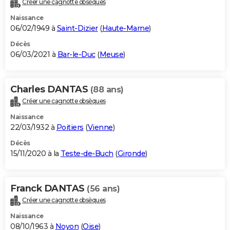
Créer une cagnotte obsèques
Naissance
06/02/1949 à
Saint-Dizier
(
Haute-Marne
)
Décès
06/03/2021 à
Bar-le-Duc
(
Meuse
)
Charles DANTAS
(88 ans)
Créer une cagnotte obsèques
Naissance
22/03/1932 à
Poitiers
(
Vienne
)
Décès
15/11/2020 à la
Teste-de-Buch
(
Gironde
)
Franck DANTAS
(56 ans)
Créer une cagnotte obsèques
Naissance
08/10/1963 à
Noyon
(
Oise
)