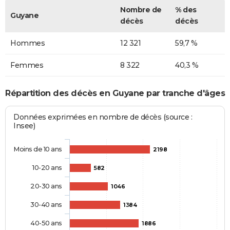
Nombre de
% des
Guyane
décès
décès
Hommes
12 321
59,7 %
Femmes
8 322
40,3 %
Répartition des décès en Guyane par tranche d'âges
Données exprimées en nombre de décès (source :
Insee)
Moins de 10 ans
2198
10-20 ans
582
20-30 ans
1046
30-40 ans
1384
40-50 ans
1886