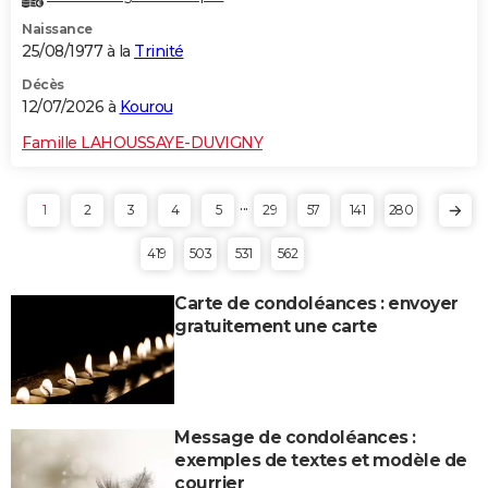
Naissance
25/08/1977 à la
Trinité
Décès
12/07/2026 à
Kourou
Famille LAHOUSSAYE-DUVIGNY
...
1
2
3
4
5
29
57
141
280
419
503
531
562
Carte de condoléances : envoyer
gratuitement une carte
Message de condoléances :
exemples de textes et modèle de
courrier