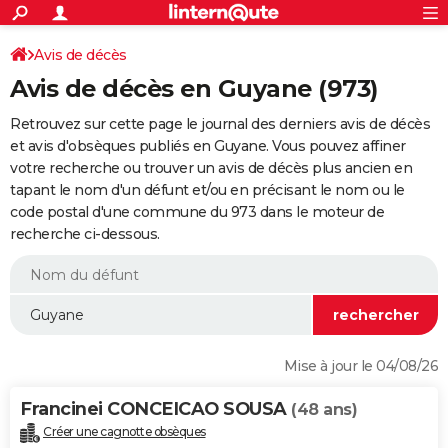
ACTUALITÉS
Connexion
S'inscrire
Avis de décès
Rechercher
Société
Education
Villes
Politique
Faits Divers
Monde
+
SPORT
Avis de décès en Guyane (973)
Football
Cyclisme
Forum
Coupe du monde 2026
Tennis
Rugby
CULTURE
Retrouvez sur cette page le journal des derniers avis de décès
TNT
Cinéma
Musique
Programme TV
Streaming
Sorties cinéma
+
et avis d'obsèques publiés en Guyane. Vous pouvez affiner
FINANCE
votre recherche ou trouver un avis de décès plus ancien en
Impôts
Immobilier
Banque
Crédit
Retraite
Epargne
Risques naturels par ville
Assurance
AUTO
tapant le nom d'un défunt et/ou en précisant le nom ou le
code postal d'une commune du 973 dans le moteur de
Réserver un essai
Berlines
Forum auto
Essais
Citadines
SUV
+
HIGH-TECH
recherche ci-dessous.
Meilleur smartphone
Ordinateurs
Guide high-tech
Mobiles
Internet
Jeux vidéo
+
BRICOLAGE
Aménagement intérieur
Cuisine
Jardinage
+
Forum
Extérieur
Salle de bains
Rangement
WEEK-END
Escapades
Expositions
Week-end nature
Guides de France
Patrimoine
Musées
+
LIFESTYLE
Mise à jour le 04/08/26
Bien-être
Mode
+
Art de vivre
Loisirs
Modes de vie
SANTE
Francinei CONCEICAO SOUSA
(48 ans)
Guide de la santé
Médicaments
+
Alimentation
Maladies
Sommeil
VOYAGE
Créer une cagnotte obsèques