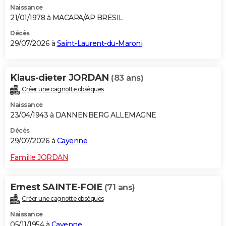
Naissance
City break
Voyage de noces
Climat
Destinations
Voyage nature
Forum
+
PHOTO
21/01/1978 à MACAPA/AP BRESIL
GUIDES D'ACHAT
Décès
29/07/2026 à
Saint-Laurent-du-Maroni
BONS PLANS
CARTE DE VOEUX
Klaus-dieter JORDAN
(83 ans)
Créer une cagnotte obsèques
Carte Bonne année
Carte Pâques
Carte de Noël
Carte Saint-Valentin
Carte d'anniversaire
DICTIONNAIRE
Naissance
Biographies
Expressions
Dictionnaire
Citations
Proverbes
23/04/1943 à DANNENBERG ALLEMAGNE
PROGRAMME TV
Décès
COPAINS D'AVANT
29/07/2026 à
Cayenne
Se connecter
Collèges
Universités
Service militaire
S'inscrire
Lycées
Primaires
Entreprises
Avis de recherche
AVIS DE DÉCÈS
Famille JORDAN
FORUM
Ernest SAINTE-FOIE
(71 ans)
Lifestyle
Sport
Television
Cinema
Bricolage
Culture
Auto
Voyage
Créer une cagnotte obsèques
Naissance
05/11/1954 à
Cayenne