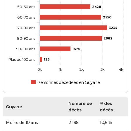
50-60 ans
2428
60-70 ans
2950
70-80 ans
3234
80-90 ans
2982
90-100 ans
1476
Plus de 100 ans
126
0k
1k
2k
3k
4k
Personnes décédées en Guyane
Nombre de
% des
Guyane
décès
décès
Moins de 10 ans
2 198
10,6 %