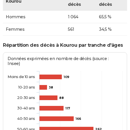
Kourou
décès
décès
Hommes
1 064
65,5 %
Femmes
561
34,5 %
Répartition des décès à Kourou par tranche d'âges
Données exprimées en nombre de décès (source :
Insee)
Moins de 10 ans
109
10-20 ans
38
20-30 ans
88
30-40 ans
117
40-50 ans
166
50-60 ans
262