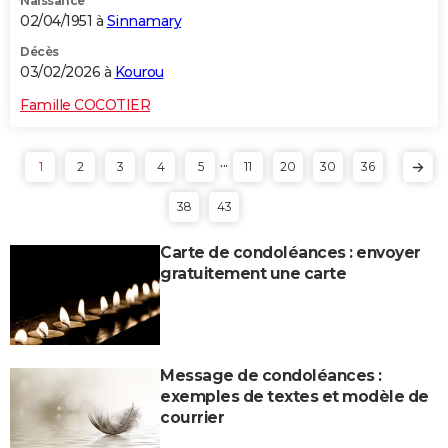
Naissance
02/04/1951 à
Sinnamary
Décès
03/02/2026 à
Kourou
Famille COCOTIER
...
1
2
3
4
5
11
20
30
36
38
43
Carte de condoléances : envoyer
gratuitement une carte
Message de condoléances :
exemples de textes et modèle de
courrier