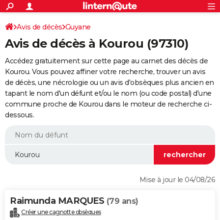
ACTUALITÉS
Connexion
S'inscrire
Avis de décès
Guyane
Rechercher
Société
Education
Villes
Politique
Faits Divers
Monde
+
SPORT
Avis de décès à Kourou (97310)
Football
Cyclisme
Forum
Coupe du monde 2026
Tennis
Rugby
CULTURE
Accédez gratuitement sur cette page au carnet des décès de
TNT
Cinéma
Musique
Programme TV
Streaming
Sorties cinéma
+
Kourou. Vous pouvez affiner votre recherche, trouver un avis
FINANCE
de décès, une nécrologie ou un avis d'obsèques plus ancien en
Impôts
Immobilier
Banque
Crédit
Retraite
Epargne
Risques naturels par ville
Assurance
AUTO
tapant le nom d'un défunt et/ou le nom (ou code postal) d'une
commune proche de Kourou dans le moteur de recherche ci-
Réserver un essai
Berlines
Forum auto
Essais
Citadines
SUV
+
HIGH-TECH
dessous.
Meilleur smartphone
Ordinateurs
Guide high-tech
Mobiles
Internet
Jeux vidéo
+
BRICOLAGE
Aménagement intérieur
Cuisine
Jardinage
+
Forum
Extérieur
Salle de bains
Rangement
WEEK-END
Escapades
Expositions
Week-end nature
Guides de France
Patrimoine
Musées
+
LIFESTYLE
Mise à jour le 04/08/26
Bien-être
Mode
+
Art de vivre
Loisirs
Modes de vie
SANTE
Raimunda MARQUES
(79 ans)
Guide de la santé
Médicaments
+
Alimentation
Maladies
Sommeil
VOYAGE
Créer une cagnotte obsèques