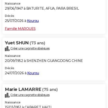
Naissance
City break
Voyage de noces
Climat
Destinations
Voyage nature
Forum
+
PHOTO
29/06/1947 à BATURITE, AFUA, PARA BRESIL
GUIDES D'ACHAT
Décès
25/07/2026 à
Kourou
BONS PLANS
Famille MARQUES
CARTE DE VOEUX
Yuet SHUN
(73 ans)
Carte Bonne année
Carte Pâques
Carte de Noël
Carte Saint-Valentin
Carte d'anniversaire
DICTIONNAIRE
Créer une cagnotte obsèques
Biographies
Expressions
Dictionnaire
Citations
Proverbes
PROGRAMME TV
Naissance
20/09/1952 à SHENZHEN GUANGDONG CHINE
COPAINS D'AVANT
Décès
24/07/2026 à
Kourou
Se connecter
Collèges
Universités
Service militaire
S'inscrire
Lycées
Primaires
Entreprises
Avis de recherche
AVIS DE DÉCÈS
FORUM
Marie LAMARRE
(75 ans)
Lifestyle
Sport
Television
Cinema
Bricolage
Culture
Auto
Voyage
Créer une cagnotte obsèques
Naissance
15/03/1951 à CABARET HAITI