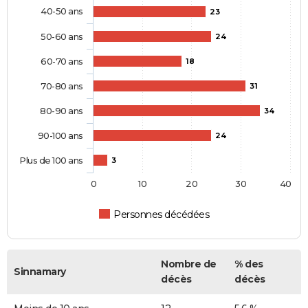
40-50 ans
23
50-60 ans
24
60-70 ans
18
70-80 ans
31
80-90 ans
34
90-100 ans
24
Plus de 100 ans
3
0
10
20
30
40
Personnes décédées
Nombre de
% des
Sinnamary
décès
décès