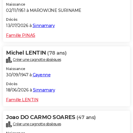
Naissance
City break
Voyage de noces
Climat
Destinations
Voyage nature
Forum
+
PHOTO
02/11/1951 à MAROWIJNE SURINAME
GUIDES D'ACHAT
Décès
13/07/2026 à
Sinnamary
BONS PLANS
Famille PINAS
CARTE DE VOEUX
Michel LENTIN
(78 ans)
Carte Bonne année
Carte Pâques
Carte de Noël
Carte Saint-Valentin
Carte d'anniversaire
DICTIONNAIRE
Créer une cagnotte obsèques
Biographies
Expressions
Dictionnaire
Citations
Proverbes
PROGRAMME TV
Naissance
30/09/1947 à
Cayenne
COPAINS D'AVANT
Décès
18/06/2026 à
Sinnamary
Se connecter
Collèges
Universités
Service militaire
S'inscrire
Lycées
Primaires
Entreprises
Avis de recherche
AVIS DE DÉCÈS
Famille LENTIN
FORUM
Lifestyle
Sport
Television
Cinema
Bricolage
Culture
Auto
Voyage
Joao DO CARMO SOARES
(47 ans)
Créer une cagnotte obsèques