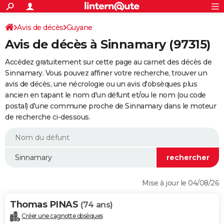
ACTUALITÉS
Connexion
S'inscrire
Avis de décès
Guyane
Rechercher
Société
Education
Villes
Politique
Faits Divers
Monde
+
SPORT
Avis de décès à Sinnamary (97315)
Football
Cyclisme
Forum
Coupe du monde 2026
Tennis
Rugby
CULTURE
Accédez gratuitement sur cette page au carnet des décès de
TNT
Cinéma
Musique
Programme TV
Streaming
Sorties cinéma
+
Sinnamary. Vous pouvez affiner votre recherche, trouver un
FINANCE
avis de décès, une nécrologie ou un avis d'obsèques plus
Impôts
Immobilier
Banque
Crédit
Retraite
Epargne
Risques naturels par ville
Assurance
AUTO
ancien en tapant le nom d'un défunt et/ou le nom (ou code
postal) d'une commune proche de Sinnamary dans le moteur
Réserver un essai
Berlines
Forum auto
Essais
Citadines
SUV
+
HIGH-TECH
de recherche ci-dessous.
Meilleur smartphone
Ordinateurs
Guide high-tech
Mobiles
Internet
Jeux vidéo
+
BRICOLAGE
Aménagement intérieur
Cuisine
Jardinage
+
Forum
Extérieur
Salle de bains
Rangement
WEEK-END
Escapades
Expositions
Week-end nature
Guides de France
Patrimoine
Musées
+
LIFESTYLE
Mise à jour le 04/08/26
Bien-être
Mode
+
Art de vivre
Loisirs
Modes de vie
SANTE
Thomas PINAS
(74 ans)
Guide de la santé
Médicaments
+
Alimentation
Maladies
Sommeil
VOYAGE
Créer une cagnotte obsèques