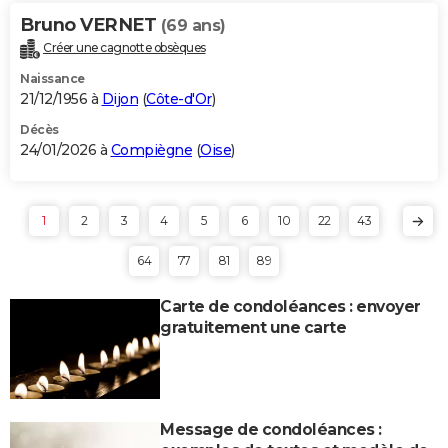
Bruno VERNET
(69 ans)
Créer une cagnotte obsèques
Naissance
21/12/1956 à
Dijon
(
Côte-d'Or
)
Décès
24/01/2026 à
Compiègne
(
Oise
)
1
2
3
4
5
6
10
22
43
64
77
81
89
Carte de condoléances : envoyer
gratuitement une carte
Message de condoléances :