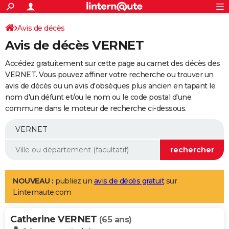
ACTUALITÉS
Connexion
S'inscrire
Avis de décès
Rechercher
Société
Education
Villes
Politique
Faits Divers
Monde
+
SPORT
Avis de décès VERNET
Football
Cyclisme
Forum
Coupe du monde 2026
Tennis
Rugby
CULTURE
Accédez gratuitement sur cette page au carnet des décès des
TNT
Cinéma
Musique
Programme TV
Streaming
Sorties cinéma
+
VERNET. Vous pouvez affiner votre recherche ou trouver un
FINANCE
avis de décès ou un avis d'obsèques plus ancien en tapant le
Impôts
Immobilier
Banque
Crédit
Retraite
Epargne
Risques naturels par ville
Assurance
AUTO
nom d'un défunt et/ou le nom ou le code postal d'une
commune dans le moteur de recherche ci-dessous.
Réserver un essai
Berlines
Forum auto
Essais
Citadines
SUV
+
HIGH-TECH
Meilleur smartphone
Ordinateurs
Guide high-tech
Mobiles
Internet
Jeux vidéo
+
BRICOLAGE
Aménagement intérieur
Cuisine
Jardinage
+
Forum
Extérieur
Salle de bains
Rangement
WEEK-END
Escapades
Expositions
Week-end nature
Guides de France
Patrimoine
Musées
+
LIFESTYLE
NOUVEAU :
publiez un
avis de décès gratuit
sur
Linternaute.com
Bien-être
Mode
+
Art de vivre
Loisirs
Modes de vie
SANTE
Catherine VERNET
Guide de la santé
Médicaments
+
Alimentation
Maladies
Sommeil
(65 ans)
VOYAGE