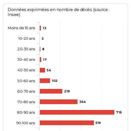
Données exprimées en nombre de décès (source :
Insee)
Moins de 10 ans
13
10-20 ans
3
20-30 ans
8
30-40 ans
17
40-50 ans
54
50-60 ans
102
60-70 ans
219
70-80 ans
364
80-90 ans
716
90-100 ans
519