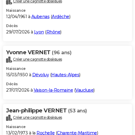
Créer une cagnotte obsèques
City break
Voyage de noces
Climat
Destinations
Voyage nature
Forum
+
PHOTO
Naissance
12/04/1961 à
Aubenas
(
Ardèche
)
GUIDES D'ACHAT
Décès
29/07/2026 à
Lyon
(
Rhône
)
BONS PLANS
CARTE DE VOEUX
Yvonne VERNET
(96 ans)
Carte Bonne année
Carte Pâques
Carte de Noël
Carte Saint-Valentin
Carte d'anniversaire
DICTIONNAIRE
Créer une cagnotte obsèques
Biographies
Expressions
Dictionnaire
Citations
Proverbes
PROGRAMME TV
Naissance
15/03/1930 à
Dévoluy
(
Hautes-Alpes
)
COPAINS D'AVANT
Décès
27/07/2026 à
Vaison-la-Romaine
(
Vaucluse
)
Se connecter
Collèges
Universités
Service militaire
S'inscrire
Lycées
Primaires
Entreprises
Avis de recherche
AVIS DE DÉCÈS
FORUM
Jean-philippe VERNET
(53 ans)
Lifestyle
Sport
Television
Cinema
Bricolage
Culture
Auto
Voyage
Créer une cagnotte obsèques
Naissance
13/02/1973 à la
Rochelle
(
Charente-Maritime
)