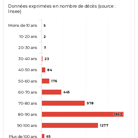
Données exprimées en nombre de décès (source :
Insee)
Moins de 10 ans
5
10-20 ans
2
20-30 ans
7
30-40 ans
23
40-50 ans
84
50-60 ans
176
60-70 ans
445
70-80 ans
978
80-90 ans
1862
90-100 ans
1277
Plus de 100 ans
65