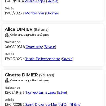
12/01/1936 à
Villard-Léger
(
Savoie
)
Décès
17/01/2025 à
Montélimar
(
Drôme
)
Alice DIMIER
(93 ans)
Créer une cagnotte obsèques
Naissance
08/08/1931 à
Chambéry
(
Savoie
)
Décès
17/01/2025 à
Jacob-Bellecombette
(
Savoie
)
Ginette DIMIER
(79 ans)
Créer une cagnotte obsèques
Naissance
12/09/1945 à
Tignieu-Jameyzieu
(
Isère
)
Décès
13/01/2025 à
Saint-Didier-au-Mont-d'Or
(
Rhône
)