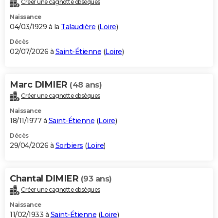
Créer une cagnotte obsèques
City break
Voyage de noces
Climat
Destinations
Voyage nature
Forum
+
PHOTO
Naissance
04/03/1929 à la
Talaudière
(
Loire
)
GUIDES D'ACHAT
Décès
02/07/2026 à
Saint-Étienne
(
Loire
)
BONS PLANS
CARTE DE VOEUX
Marc DIMIER
(48 ans)
Carte Bonne année
Carte Pâques
Carte de Noël
Carte Saint-Valentin
Carte d'anniversaire
DICTIONNAIRE
Créer une cagnotte obsèques
Biographies
Expressions
Dictionnaire
Citations
Proverbes
PROGRAMME TV
Naissance
18/11/1977 à
Saint-Étienne
(
Loire
)
COPAINS D'AVANT
Décès
29/04/2026 à
Sorbiers
(
Loire
)
Se connecter
Collèges
Universités
Service militaire
S'inscrire
Lycées
Primaires
Entreprises
Avis de recherche
AVIS DE DÉCÈS
FORUM
Chantal DIMIER
(93 ans)
Lifestyle
Sport
Television
Cinema
Bricolage
Culture
Auto
Voyage
Créer une cagnotte obsèques
Naissance
11/02/1933 à
Saint-Étienne
(
Loire
)