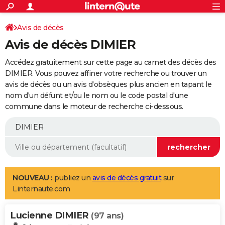
ACTUALITÉS
Connexion
S'inscrire
Avis de décès
Rechercher
Société
Education
Villes
Politique
Faits Divers
Monde
+
SPORT
Avis de décès DIMIER
Football
Cyclisme
Forum
Coupe du monde 2026
Tennis
Rugby
CULTURE
Accédez gratuitement sur cette page au carnet des décès des
TNT
Cinéma
Musique
Programme TV
Streaming
Sorties cinéma
+
DIMIER. Vous pouvez affiner votre recherche ou trouver un
FINANCE
avis de décès ou un avis d'obsèques plus ancien en tapant le
Impôts
Immobilier
Banque
Crédit
Retraite
Epargne
Risques naturels par ville
Assurance
AUTO
nom d'un défunt et/ou le nom ou le code postal d'une
commune dans le moteur de recherche ci-dessous.
Réserver un essai
Berlines
Forum auto
Essais
Citadines
SUV
+
HIGH-TECH
Meilleur smartphone
Ordinateurs
Guide high-tech
Mobiles
Internet
Jeux vidéo
+
BRICOLAGE
Aménagement intérieur
Cuisine
Jardinage
+
Forum
Extérieur
Salle de bains
Rangement
WEEK-END
Escapades
Expositions
Week-end nature
Guides de France
Patrimoine
Musées
+
LIFESTYLE
NOUVEAU :
publiez un
avis de décès gratuit
sur
Linternaute.com
Bien-être
Mode
+
Art de vivre
Loisirs
Modes de vie
SANTE
Lucienne DIMIER
Guide de la santé
Médicaments
+
Alimentation
Maladies
Sommeil
(97 ans)
VOYAGE