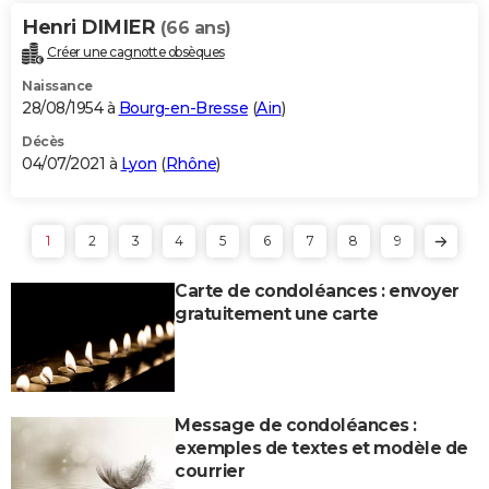
Henri DIMIER
(66 ans)
Créer une cagnotte obsèques
Naissance
28/08/1954 à
Bourg-en-Bresse
(
Ain
)
Décès
04/07/2021 à
Lyon
(
Rhône
)
1
2
3
4
5
6
7
8
9
Carte de condoléances : envoyer
gratuitement une carte
Message de condoléances :
exemples de textes et modèle de
courrier