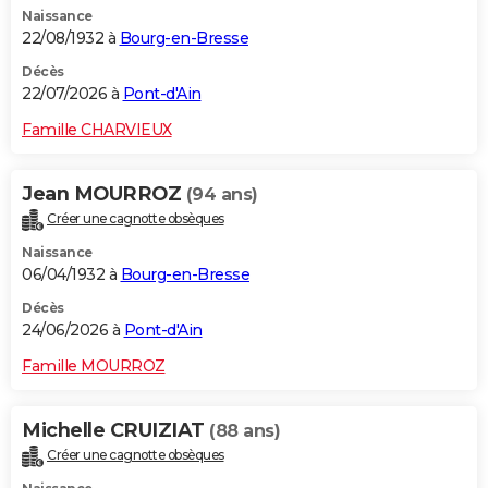
Naissance
City break
Voyage de noces
Climat
Destinations
Voyage nature
Forum
+
PHOTO
22/08/1932 à
Bourg-en-Bresse
GUIDES D'ACHAT
Décès
22/07/2026 à
Pont-d'Ain
BONS PLANS
Famille CHARVIEUX
CARTE DE VOEUX
Jean MOURROZ
(94 ans)
Carte Bonne année
Carte Pâques
Carte de Noël
Carte Saint-Valentin
Carte d'anniversaire
DICTIONNAIRE
Créer une cagnotte obsèques
Biographies
Expressions
Dictionnaire
Citations
Proverbes
PROGRAMME TV
Naissance
06/04/1932 à
Bourg-en-Bresse
COPAINS D'AVANT
Décès
24/06/2026 à
Pont-d'Ain
Se connecter
Collèges
Universités
Service militaire
S'inscrire
Lycées
Primaires
Entreprises
Avis de recherche
AVIS DE DÉCÈS
Famille MOURROZ
FORUM
Lifestyle
Sport
Television
Cinema
Bricolage
Culture
Auto
Voyage
Michelle CRUIZIAT
(88 ans)
Créer une cagnotte obsèques