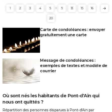
...
1
2
3
4
5
9
13
15
16
20
Carte de condoléances : envoyer
gratuitement une carte
Message de condoléances :
exemples de textes et modèle de
courrier
Où sont nés les habitants de Pont-d'Ain qui
nous ont quittés ?
Répartition des personnes disparues à Pont-d'Ain par