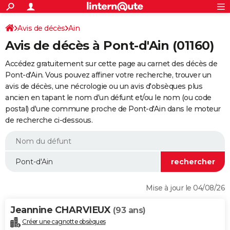
ACTUALITÉS
Connexion
S'inscrire
Avis de décès
Ain
Rechercher
Société
Education
Villes
Politique
Faits Divers
Monde
+
SPORT
Avis de décès à Pont-d'Ain (01160)
Football
Cyclisme
Forum
Coupe du monde 2026
Tennis
Rugby
CULTURE
Accédez gratuitement sur cette page au carnet des décès de
TNT
Cinéma
Musique
Programme TV
Streaming
Sorties cinéma
+
Pont-d'Ain. Vous pouvez affiner votre recherche, trouver un
FINANCE
avis de décès, une nécrologie ou un avis d'obsèques plus
Impôts
Immobilier
Banque
Crédit
Retraite
Epargne
Risques naturels par ville
Assurance
AUTO
ancien en tapant le nom d'un défunt et/ou le nom (ou code
postal) d'une commune proche de Pont-d'Ain dans le moteur
Réserver un essai
Berlines
Forum auto
Essais
Citadines
SUV
+
HIGH-TECH
de recherche ci-dessous.
Meilleur smartphone
Ordinateurs
Guide high-tech
Mobiles
Internet
Jeux vidéo
+
BRICOLAGE
Aménagement intérieur
Cuisine
Jardinage
+
Forum
Extérieur
Salle de bains
Rangement
WEEK-END
Escapades
Expositions
Week-end nature
Guides de France
Patrimoine
Musées
+
LIFESTYLE
Mise à jour le 04/08/26
Bien-être
Mode
+
Art de vivre
Loisirs
Modes de vie
SANTE
Jeannine CHARVIEUX
(93 ans)
Guide de la santé
Médicaments
+
Alimentation
Maladies
Sommeil
VOYAGE
Créer une cagnotte obsèques