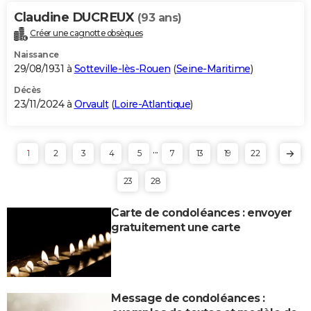
Claudine DUCREUX
(93 ans)
Créer une cagnotte obsèques
Naissance
29/08/1931 à
Sotteville-lès-Rouen
(
Seine-Maritime
)
Décès
23/11/2024 à
Orvault
(
Loire-Atlantique
)
...
1
2
3
4
5
7
13
19
22
23
28
Carte de condoléances : envoyer
gratuitement une carte
Message de condoléances :