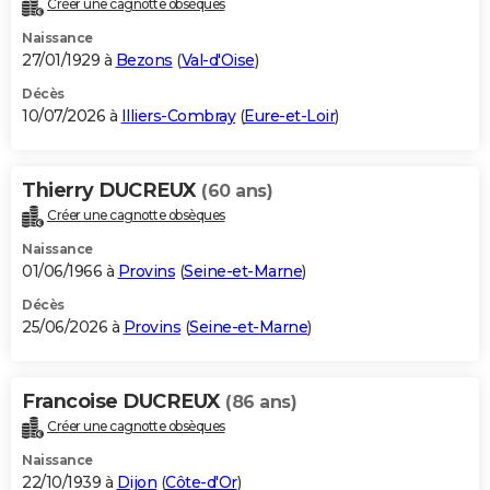
Créer une cagnotte obsèques
City break
Voyage de noces
Climat
Destinations
Voyage nature
Forum
+
PHOTO
Naissance
27/01/1929 à
Bezons
(
Val-d'Oise
)
GUIDES D'ACHAT
Décès
10/07/2026 à
Illiers-Combray
(
Eure-et-Loir
)
BONS PLANS
CARTE DE VOEUX
Thierry DUCREUX
(60 ans)
Carte Bonne année
Carte Pâques
Carte de Noël
Carte Saint-Valentin
Carte d'anniversaire
DICTIONNAIRE
Créer une cagnotte obsèques
Biographies
Expressions
Dictionnaire
Citations
Proverbes
PROGRAMME TV
Naissance
01/06/1966 à
Provins
(
Seine-et-Marne
)
COPAINS D'AVANT
Décès
25/06/2026 à
Provins
(
Seine-et-Marne
)
Se connecter
Collèges
Universités
Service militaire
S'inscrire
Lycées
Primaires
Entreprises
Avis de recherche
AVIS DE DÉCÈS
FORUM
Francoise DUCREUX
(86 ans)
Lifestyle
Sport
Television
Cinema
Bricolage
Culture
Auto
Voyage
Créer une cagnotte obsèques
Naissance
22/10/1939 à
Dijon
(
Côte-d'Or
)