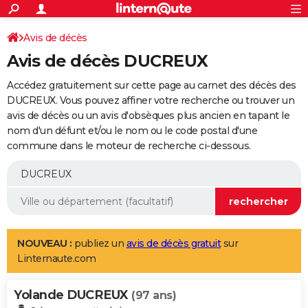
ACTUALITÉS
Connexion
S'inscrire
Avis de décès
Rechercher
Société
Education
Villes
Politique
Faits Divers
Monde
+
SPORT
Avis de décès DUCREUX
Football
Cyclisme
Forum
Coupe du monde 2026
Tennis
Rugby
CULTURE
Accédez gratuitement sur cette page au carnet des décès des
TNT
Cinéma
Musique
Programme TV
Streaming
Sorties cinéma
+
DUCREUX. Vous pouvez affiner votre recherche ou trouver un
FINANCE
avis de décès ou un avis d'obsèques plus ancien en tapant le
Impôts
Immobilier
Banque
Crédit
Retraite
Epargne
Risques naturels par ville
Assurance
AUTO
nom d'un défunt et/ou le nom ou le code postal d'une
commune dans le moteur de recherche ci-dessous.
Réserver un essai
Berlines
Forum auto
Essais
Citadines
SUV
+
HIGH-TECH
Meilleur smartphone
Ordinateurs
Guide high-tech
Mobiles
Internet
Jeux vidéo
+
BRICOLAGE
Aménagement intérieur
Cuisine
Jardinage
+
Forum
Extérieur
Salle de bains
Rangement
WEEK-END
Escapades
Expositions
Week-end nature
Guides de France
Patrimoine
Musées
+
LIFESTYLE
NOUVEAU :
publiez un
avis de décès gratuit
sur
Linternaute.com
Bien-être
Mode
+
Art de vivre
Loisirs
Modes de vie
SANTE
Yolande DUCREUX
Guide de la santé
Médicaments
+
Alimentation
Maladies
Sommeil
(97 ans)
VOYAGE