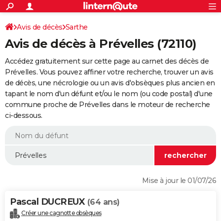
ACTUALITÉS
Connexion
S'inscrire
Avis de décès
Sarthe
Rechercher
Société
Education
Villes
Politique
Faits Divers
Monde
+
SPORT
Avis de décès à Prévelles (72110)
Football
Cyclisme
Forum
Coupe du monde 2026
Tennis
Rugby
CULTURE
Accédez gratuitement sur cette page au carnet des décès de
TNT
Cinéma
Musique
Programme TV
Streaming
Sorties cinéma
+
Prévelles. Vous pouvez affiner votre recherche, trouver un avis
FINANCE
de décès, une nécrologie ou un avis d'obsèques plus ancien en
Impôts
Immobilier
Banque
Crédit
Retraite
Epargne
Risques naturels par ville
Assurance
AUTO
tapant le nom d'un défunt et/ou le nom (ou code postal) d'une
commune proche de Prévelles dans le moteur de recherche
Réserver un essai
Berlines
Forum auto
Essais
Citadines
SUV
+
HIGH-TECH
ci-dessous.
Meilleur smartphone
Ordinateurs
Guide high-tech
Mobiles
Internet
Jeux vidéo
+
BRICOLAGE
Aménagement intérieur
Cuisine
Jardinage
+
Forum
Extérieur
Salle de bains
Rangement
WEEK-END
Escapades
Expositions
Week-end nature
Guides de France
Patrimoine
Musées
+
LIFESTYLE
Mise à jour le 01/07/26
Bien-être
Mode
+
Art de vivre
Loisirs
Modes de vie
SANTE
Pascal DUCREUX
(64 ans)
Guide de la santé
Médicaments
+
Alimentation
Maladies
Sommeil
VOYAGE
Créer une cagnotte obsèques