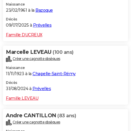
Naissance
City break
Voyage de noces
Climat
Destinations
Voyage nature
Forum
+
PHOTO
23/02/1961 à la
Bazoque
GUIDES D'ACHAT
Décès
09/07/2025 à
Prévelles
BONS PLANS
Famille DUCREUX
CARTE DE VOEUX
Marcelle LEVEAU
(100 ans)
Carte Bonne année
Carte Pâques
Carte de Noël
Carte Saint-Valentin
Carte d'anniversaire
DICTIONNAIRE
Créer une cagnotte obsèques
Biographies
Expressions
Dictionnaire
Citations
Proverbes
PROGRAMME TV
Naissance
11/11/1923 à la
Chapelle-Saint-Rémy
COPAINS D'AVANT
Décès
31/08/2024 à
Prévelles
Se connecter
Collèges
Universités
Service militaire
S'inscrire
Lycées
Primaires
Entreprises
Avis de recherche
AVIS DE DÉCÈS
Famille LEVEAU
FORUM
Lifestyle
Sport
Television
Cinema
Bricolage
Culture
Auto
Voyage
Andre CANTILLON
(83 ans)
Créer une cagnotte obsèques