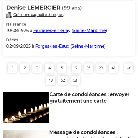
Denise LEMERCIER
(99 ans)
Créer une cagnotte obsèques
Naissance
10/08/1926 à
Ferrières-en-Bray
(
Seine-Maritime
)
Décès
02/09/2025 à
Forges-les-Eaux
(
Seine-Maritime
)
...
1
2
3
4
5
7
15
28
41
49
52
58
Carte de condoléances : envoyer
gratuitement une carte
Message de condoléances :