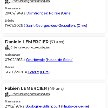
Créer une cagnotte obsèques
City break
Voyage de noces
Climat
Destinations
Voyage nature
Forum
+
PHOTO
Naissance
29/07/1949 à
Domfront en Poiraie
(
Orne
)
GUIDES D'ACHAT
Décès
17/07/2026 à
Saint-Georges-des-Groseillers
(
Orne
)
BONS PLANS
CARTE DE VOEUX
Daniele LEMERCIER
(71 ans)
Carte Bonne année
Carte Pâques
Carte de Noël
Carte Saint-Valentin
Carte d'anniversaire
DICTIONNAIRE
Créer une cagnotte obsèques
Biographies
Expressions
Dictionnaire
Citations
Proverbes
PROGRAMME TV
Naissance
07/02/1955 à
Courbevoie
(
Hauts-de-Seine
)
COPAINS D'AVANT
Décès
30/06/2026 à
Évreux
(
Eure
)
Se connecter
Collèges
Universités
Service militaire
S'inscrire
Lycées
Primaires
Entreprises
Avis de recherche
AVIS DE DÉCÈS
FORUM
Fabien LEMERCIER
(49 ans)
Lifestyle
Sport
Television
Cinema
Bricolage
Culture
Auto
Voyage
Créer une cagnotte obsèques
Naissance
27/12/1976 à
Boulogne-Billancourt
(
Hauts-de-Seine
)