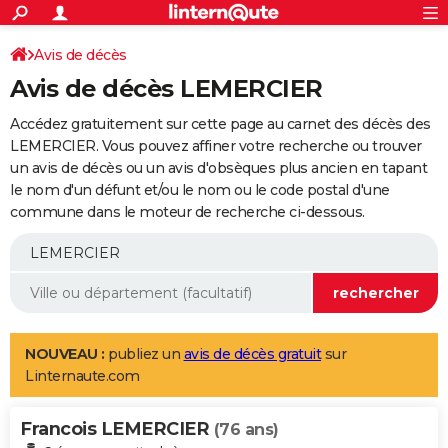
ACTUALITÉS
Connexion
S'inscrire
Avis de décès
Rechercher
Société
Education
Villes
Politique
Faits Divers
Monde
+
SPORT
Avis de décès LEMERCIER
Football
Cyclisme
Forum
Coupe du monde 2026
Tennis
Rugby
CULTURE
Accédez gratuitement sur cette page au carnet des décès des
TNT
Cinéma
Musique
Programme TV
Streaming
Sorties cinéma
+
LEMERCIER. Vous pouvez affiner votre recherche ou trouver
FINANCE
un avis de décès ou un avis d'obsèques plus ancien en tapant
Impôts
Immobilier
Banque
Crédit
Retraite
Epargne
Risques naturels par ville
Assurance
AUTO
le nom d'un défunt et/ou le nom ou le code postal d'une
commune dans le moteur de recherche ci-dessous.
Réserver un essai
Berlines
Forum auto
Essais
Citadines
SUV
+
HIGH-TECH
Meilleur smartphone
Ordinateurs
Guide high-tech
Mobiles
Internet
Jeux vidéo
+
BRICOLAGE
Aménagement intérieur
Cuisine
Jardinage
+
Forum
Extérieur
Salle de bains
Rangement
WEEK-END
Escapades
Expositions
Week-end nature
Guides de France
Patrimoine
Musées
+
LIFESTYLE
NOUVEAU :
publiez un
avis de décès gratuit
sur
Linternaute.com
Bien-être
Mode
+
Art de vivre
Loisirs
Modes de vie
SANTE
Francois LEMERCIER
Guide de la santé
Médicaments
+
Alimentation
Maladies
Sommeil
(76 ans)
VOYAGE