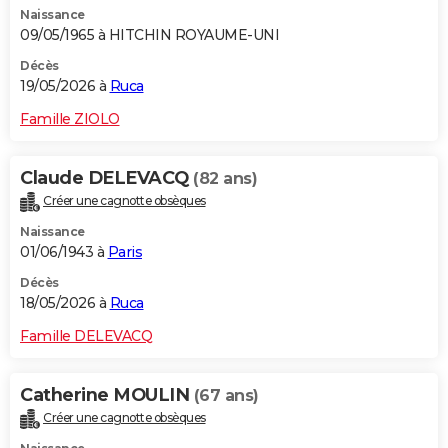
Naissance
City break
Voyage de noces
Climat
Destinations
Voyage nature
Forum
+
PHOTO
09/05/1965 à HITCHIN ROYAUME-UNI
GUIDES D'ACHAT
Décès
19/05/2026 à
Ruca
BONS PLANS
Famille ZIOLO
CARTE DE VOEUX
Claude DELEVACQ
(82 ans)
Carte Bonne année
Carte Pâques
Carte de Noël
Carte Saint-Valentin
Carte d'anniversaire
DICTIONNAIRE
Créer une cagnotte obsèques
Biographies
Expressions
Dictionnaire
Citations
Proverbes
PROGRAMME TV
Naissance
01/06/1943 à
Paris
COPAINS D'AVANT
Décès
18/05/2026 à
Ruca
Se connecter
Collèges
Universités
Service militaire
S'inscrire
Lycées
Primaires
Entreprises
Avis de recherche
AVIS DE DÉCÈS
Famille DELEVACQ
FORUM
Lifestyle
Sport
Television
Cinema
Bricolage
Culture
Auto
Voyage
Catherine MOULIN
(67 ans)
Créer une cagnotte obsèques