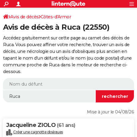
ACTUALITÉS
Connexion
S'inscrire
Avis de décès
Côtes-d'Armor
Rechercher
Société
Education
Villes
Politique
Faits Divers
Monde
+
SPORT
Avis de décès à Ruca (22550)
Football
Cyclisme
Forum
Coupe du monde 2026
Tennis
Rugby
CULTURE
Accédez gratuitement sur cette page au carnet des décès de
TNT
Cinéma
Musique
Programme TV
Streaming
Sorties cinéma
+
Ruca. Vous pouvez affiner votre recherche, trouver un avis de
FINANCE
décès, une nécrologie ou un avis d'obsèques plus ancien en
Impôts
Immobilier
Banque
Crédit
Retraite
Epargne
Risques naturels par ville
Assurance
AUTO
tapant le nom d'un défunt et/ou le nom (ou code postal) d'une
commune proche de Ruca dans le moteur de recherche ci-
Réserver un essai
Berlines
Forum auto
Essais
Citadines
SUV
+
HIGH-TECH
dessous.
Meilleur smartphone
Ordinateurs
Guide high-tech
Mobiles
Internet
Jeux vidéo
+
BRICOLAGE
Aménagement intérieur
Cuisine
Jardinage
+
Forum
Extérieur
Salle de bains
Rangement
WEEK-END
Escapades
Expositions
Week-end nature
Guides de France
Patrimoine
Musées
+
LIFESTYLE
Mise à jour le 04/08/26
Bien-être
Mode
+
Art de vivre
Loisirs
Modes de vie
SANTE
Jacqueline ZIOLO
(61 ans)
Guide de la santé
Médicaments
+
Alimentation
Maladies
Sommeil
VOYAGE
Créer une cagnotte obsèques