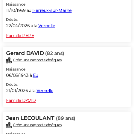
Naissance
City break
Voyage de noces
Climat
Destinations
Voyage nature
Forum
+
PHOTO
11/10/1959 au
Perreux-sur-Marne
GUIDES D'ACHAT
Décès
22/04/2026 à la
Vernelle
BONS PLANS
Famille PEPE
CARTE DE VOEUX
Gerard DAVID
(82 ans)
Carte Bonne année
Carte Pâques
Carte de Noël
Carte Saint-Valentin
Carte d'anniversaire
DICTIONNAIRE
Créer une cagnotte obsèques
Biographies
Expressions
Dictionnaire
Citations
Proverbes
PROGRAMME TV
Naissance
06/05/1943 à
Eu
COPAINS D'AVANT
Décès
21/01/2026 à la
Vernelle
Se connecter
Collèges
Universités
Service militaire
S'inscrire
Lycées
Primaires
Entreprises
Avis de recherche
AVIS DE DÉCÈS
Famille DAVID
FORUM
Lifestyle
Sport
Television
Cinema
Bricolage
Culture
Auto
Voyage
Jean LECOULANT
(89 ans)
Créer une cagnotte obsèques