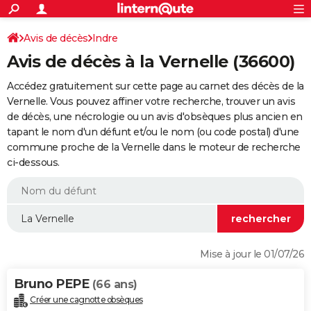
ACTUALITÉS
Connexion
S'inscrire
Avis de décès
Indre
Rechercher
Société
Education
Villes
Politique
Faits Divers
Monde
+
SPORT
Avis de décès à la Vernelle (36600)
Football
Cyclisme
Forum
Coupe du monde 2026
Tennis
Rugby
CULTURE
Accédez gratuitement sur cette page au carnet des décès de la
TNT
Cinéma
Musique
Programme TV
Streaming
Sorties cinéma
+
Vernelle. Vous pouvez affiner votre recherche, trouver un avis
FINANCE
de décès, une nécrologie ou un avis d'obsèques plus ancien en
Impôts
Immobilier
Banque
Crédit
Retraite
Epargne
Risques naturels par ville
Assurance
AUTO
tapant le nom d'un défunt et/ou le nom (ou code postal) d'une
commune proche de la Vernelle dans le moteur de recherche
Réserver un essai
Berlines
Forum auto
Essais
Citadines
SUV
+
HIGH-TECH
ci-dessous.
Meilleur smartphone
Ordinateurs
Guide high-tech
Mobiles
Internet
Jeux vidéo
+
BRICOLAGE
Aménagement intérieur
Cuisine
Jardinage
+
Forum
Extérieur
Salle de bains
Rangement
WEEK-END
Escapades
Expositions
Week-end nature
Guides de France
Patrimoine
Musées
+
LIFESTYLE
Mise à jour le 01/07/26
Bien-être
Mode
+
Art de vivre
Loisirs
Modes de vie
SANTE
Bruno PEPE
(66 ans)
Guide de la santé
Médicaments
+
Alimentation
Maladies
Sommeil
VOYAGE
Créer une cagnotte obsèques