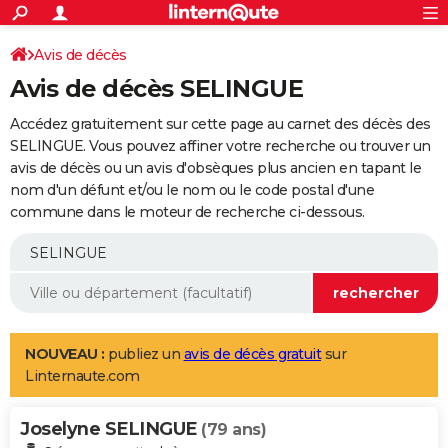
ACTUALITÉS
Connexion
S'inscrire
Avis de décès
Rechercher
Société
Education
Villes
Politique
Faits Divers
Monde
+
SPORT
Avis de décès SELINGUE
Football
Cyclisme
Forum
Coupe du monde 2026
Tennis
Rugby
CULTURE
Accédez gratuitement sur cette page au carnet des décès des
TNT
Cinéma
Musique
Programme TV
Streaming
Sorties cinéma
+
SELINGUE. Vous pouvez affiner votre recherche ou trouver un
FINANCE
avis de décès ou un avis d'obsèques plus ancien en tapant le
Impôts
Immobilier
Banque
Crédit
Retraite
Epargne
Risques naturels par ville
Assurance
AUTO
nom d'un défunt et/ou le nom ou le code postal d'une
commune dans le moteur de recherche ci-dessous.
Réserver un essai
Berlines
Forum auto
Essais
Citadines
SUV
+
HIGH-TECH
Meilleur smartphone
Ordinateurs
Guide high-tech
Mobiles
Internet
Jeux vidéo
+
BRICOLAGE
Aménagement intérieur
Cuisine
Jardinage
+
Forum
Extérieur
Salle de bains
Rangement
WEEK-END
Escapades
Expositions
Week-end nature
Guides de France
Patrimoine
Musées
+
LIFESTYLE
NOUVEAU :
publiez un
avis de décès gratuit
sur
Linternaute.com
Bien-être
Mode
+
Art de vivre
Loisirs
Modes de vie
SANTE
Joselyne SELINGUE
Guide de la santé
Médicaments
+
Alimentation
Maladies
Sommeil
(79 ans)
VOYAGE