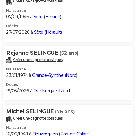
Créer une cagnotte obsèques
City break
Voyage de noces
Climat
Destinations
Voyage nature
Forum
+
PHOTO
Naissance
07/09/1946 à
Sète
(
Hérault
)
GUIDES D'ACHAT
Décès
27/07/2026 à
Sète
(
Hérault
)
BONS PLANS
CARTE DE VOEUX
Rejanne SELINGUE
(52 ans)
Carte Bonne année
Carte Pâques
Carte de Noël
Carte Saint-Valentin
Carte d'anniversaire
DICTIONNAIRE
Créer une cagnotte obsèques
Biographies
Expressions
Dictionnaire
Citations
Proverbes
PROGRAMME TV
Naissance
23/01/1974 à
Grande-Synthe
(
Nord
)
COPAINS D'AVANT
Décès
19/05/2026 à
Dunkerque
(
Nord
)
Se connecter
Collèges
Universités
Service militaire
S'inscrire
Lycées
Primaires
Entreprises
Avis de recherche
AVIS DE DÉCÈS
FORUM
Michel SELINGUE
(76 ans)
Lifestyle
Sport
Television
Cinema
Bricolage
Culture
Auto
Voyage
Créer une cagnotte obsèques
Naissance
16/06/1949 à
Beuvrequen
(
Pas-de-Calais
)