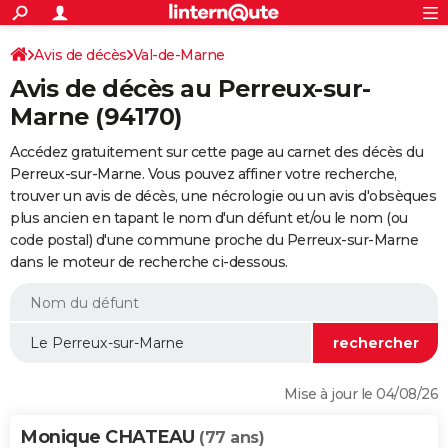
ACTUALITÉS
Connexion
S'inscrire
Avis de décès
Val-de-Marne
Rechercher
Société
Education
Villes
Politique
Faits Divers
Monde
+
SPORT
Avis de décès au Perreux-sur-
Football
Cyclisme
Forum
Coupe du monde 2026
Tennis
Rugby
CULTURE
Marne (94170)
TNT
Cinéma
Musique
Programme TV
Streaming
Sorties cinéma
+
FINANCE
Accédez gratuitement sur cette page au carnet des décès du
Perreux-sur-Marne. Vous pouvez affiner votre recherche,
Impôts
Immobilier
Banque
Crédit
Retraite
Epargne
Risques naturels par ville
Assurance
AUTO
trouver un avis de décès, une nécrologie ou un avis d'obsèques
plus ancien en tapant le nom d'un défunt et/ou le nom (ou
Réserver un essai
Berlines
Forum auto
Essais
Citadines
SUV
+
HIGH-TECH
code postal) d'une commune proche du Perreux-sur-Marne
dans le moteur de recherche ci-dessous.
Meilleur smartphone
Ordinateurs
Guide high-tech
Mobiles
Internet
Jeux vidéo
+
BRICOLAGE
Aménagement intérieur
Cuisine
Jardinage
+
Forum
Extérieur
Salle de bains
Rangement
WEEK-END
Escapades
Expositions
Week-end nature
Guides de France
Patrimoine
Musées
+
LIFESTYLE
Bien-être
Mode
+
Art de vivre
Loisirs
Modes de vie
SANTE
Mise à jour le 04/08/26
Guide de la santé
Médicaments
+
Alimentation
Maladies
Sommeil
VOYAGE
Monique CHATEAU
(77 ans)