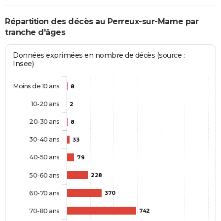
Répartition des décès au Perreux-sur-Marne par
tranche d'âges
Données exprimées en nombre de décès (source :
Insee)
Moins de 10 ans
8
10-20 ans
2
20-30 ans
8
30-40 ans
33
40-50 ans
79
50-60 ans
228
60-70 ans
370
70-80 ans
742