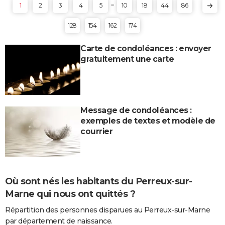
...
1
2
3
4
5
10
18
44
86
128
154
162
174
Carte de condoléances : envoyer
gratuitement une carte
Message de condoléances :
exemples de textes et modèle de
courrier
Où sont nés les habitants du Perreux-sur-
Marne qui nous ont quittés ?
Répartition des personnes disparues au Perreux-sur-Marne
par département de naissance.