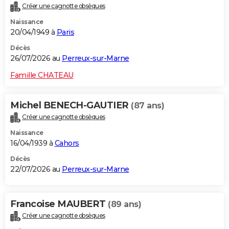
Créer une cagnotte obsèques
City break
Voyage de noces
Climat
Destinations
Voyage nature
Forum
+
PHOTO
Naissance
20/04/1949 à
Paris
GUIDES D'ACHAT
Décès
BONS PLANS
26/07/2026 au
Perreux-sur-Marne
CARTE DE VOEUX
Famille CHATEAU
Carte Bonne année
Carte Pâques
Carte de Noël
Carte Saint-Valentin
Carte d'anniversaire
DICTIONNAIRE
Michel BENECH-GAUTIER
(87 ans)
Biographies
Expressions
Dictionnaire
Citations
Proverbes
PROGRAMME TV
Créer une cagnotte obsèques
Naissance
COPAINS D'AVANT
16/04/1939 à
Cahors
Se connecter
Collèges
Universités
Service militaire
S'inscrire
Lycées
Primaires
Entreprises
Avis de recherche
AVIS DE DÉCÈS
Décès
22/07/2026 au
Perreux-sur-Marne
FORUM
Lifestyle
Sport
Television
Cinema
Bricolage
Culture
Auto
Voyage
Francoise MAUBERT
(89 ans)
Créer une cagnotte obsèques