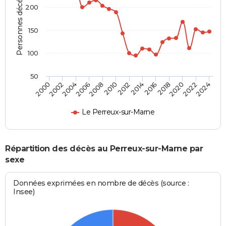
Personnes décédées
200
150
100
50
2012
2004
2018
2010
2024
2002
2016
2008
2022
2000
2014
2006
2020
Le Perreux-sur-Marne
Répartition des décès au Perreux-sur-Marne par
sexe
Données exprimées en nombre de décès (source :
Insee)