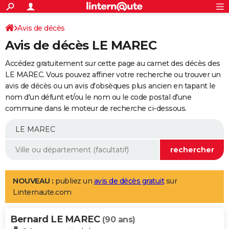
ACTUALITÉS
Connexion
S'inscrire
Avis de décès
Rechercher
Société
Education
Villes
Politique
Faits Divers
Monde
+
SPORT
Avis de décès LE MAREC
Football
Cyclisme
Forum
Coupe du monde 2026
Tennis
Rugby
CULTURE
Accédez gratuitement sur cette page au carnet des décès des
TNT
Cinéma
Musique
Programme TV
Streaming
Sorties cinéma
+
LE MAREC. Vous pouvez affiner votre recherche ou trouver un
FINANCE
avis de décès ou un avis d'obsèques plus ancien en tapant le
Impôts
Immobilier
Banque
Crédit
Retraite
Epargne
Risques naturels par ville
Assurance
AUTO
nom d'un défunt et/ou le nom ou le code postal d'une
commune dans le moteur de recherche ci-dessous.
Réserver un essai
Berlines
Forum auto
Essais
Citadines
SUV
+
HIGH-TECH
Meilleur smartphone
Ordinateurs
Guide high-tech
Mobiles
Internet
Jeux vidéo
+
BRICOLAGE
Aménagement intérieur
Cuisine
Jardinage
+
Forum
Extérieur
Salle de bains
Rangement
WEEK-END
Escapades
Expositions
Week-end nature
Guides de France
Patrimoine
Musées
+
LIFESTYLE
NOUVEAU :
publiez un
avis de décès gratuit
sur
Linternaute.com
Bien-être
Mode
+
Art de vivre
Loisirs
Modes de vie
SANTE
Bernard LE MAREC
Guide de la santé
Médicaments
+
Alimentation
Maladies
Sommeil
(90 ans)
VOYAGE