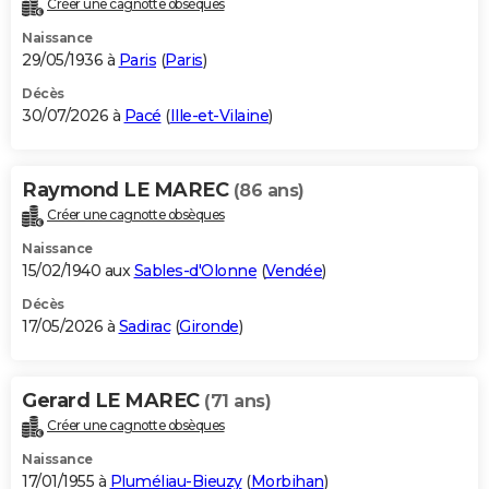
Créer une cagnotte obsèques
City break
Voyage de noces
Climat
Destinations
Voyage nature
Forum
+
PHOTO
Naissance
29/05/1936 à
Paris
(
Paris
)
GUIDES D'ACHAT
Décès
30/07/2026 à
Pacé
(
Ille-et-Vilaine
)
BONS PLANS
CARTE DE VOEUX
Raymond LE MAREC
(86 ans)
Carte Bonne année
Carte Pâques
Carte de Noël
Carte Saint-Valentin
Carte d'anniversaire
DICTIONNAIRE
Créer une cagnotte obsèques
Biographies
Expressions
Dictionnaire
Citations
Proverbes
PROGRAMME TV
Naissance
15/02/1940 aux
Sables-d'Olonne
(
Vendée
)
COPAINS D'AVANT
Décès
17/05/2026 à
Sadirac
(
Gironde
)
Se connecter
Collèges
Universités
Service militaire
S'inscrire
Lycées
Primaires
Entreprises
Avis de recherche
AVIS DE DÉCÈS
FORUM
Gerard LE MAREC
(71 ans)
Lifestyle
Sport
Television
Cinema
Bricolage
Culture
Auto
Voyage
Créer une cagnotte obsèques
Naissance
17/01/1955 à
Pluméliau-Bieuzy
(
Morbihan
)