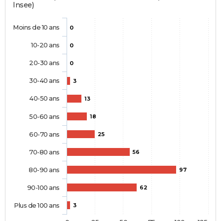
Insee)
Moins de 10 ans
0
10-20 ans
0
20-30 ans
0
30-40 ans
3
40-50 ans
13
50-60 ans
18
60-70 ans
25
70-80 ans
56
80-90 ans
97
90-100 ans
62
Plus de 100 ans
3