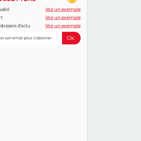
alité
Voir un exemple
rt
Voir un exemple
dossiers d'actu
Voir un exemple