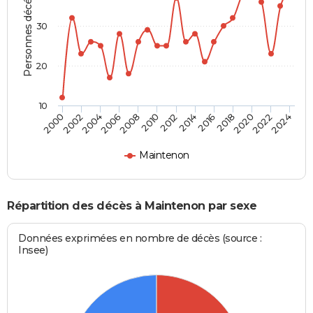
Personnes décédées
30
20
10
2000
2006
2012
2018
2024
2004
2010
2016
2022
2002
2008
2014
2020
Maintenon
Répartition des décès à Maintenon par sexe
Données exprimées en nombre de décès (source :
Insee)