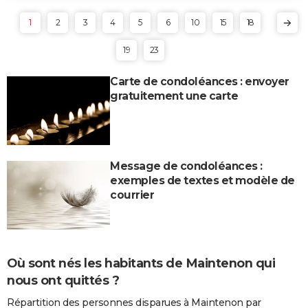
1
2
3
4
5
6
10
15
18
19
23
Carte de condoléances : envoyer
gratuitement une carte
Message de condoléances :
exemples de textes et modèle de
courrier
Où sont nés les habitants de Maintenon qui
nous ont quittés ?
Répartition des personnes disparues à Maintenon par