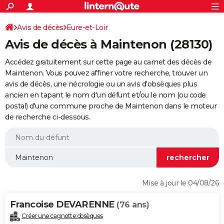
ACTUALITÉS
Connexion
S'inscrire
Avis de décès
Eure-et-Loir
Rechercher
Société
Education
Villes
Politique
Faits Divers
Monde
+
SPORT
Avis de décès à Maintenon (28130)
Football
Cyclisme
Forum
Coupe du monde 2026
Tennis
Rugby
CULTURE
Accédez gratuitement sur cette page au carnet des décès de
TNT
Cinéma
Musique
Programme TV
Streaming
Sorties cinéma
+
Maintenon. Vous pouvez affiner votre recherche, trouver un
FINANCE
avis de décès, une nécrologie ou un avis d'obsèques plus
Impôts
Immobilier
Banque
Crédit
Retraite
Epargne
Risques naturels par ville
Assurance
AUTO
ancien en tapant le nom d'un défunt et/ou le nom (ou code
postal) d'une commune proche de Maintenon dans le moteur
Réserver un essai
Berlines
Forum auto
Essais
Citadines
SUV
+
HIGH-TECH
de recherche ci-dessous.
Meilleur smartphone
Ordinateurs
Guide high-tech
Mobiles
Internet
Jeux vidéo
+
BRICOLAGE
Aménagement intérieur
Cuisine
Jardinage
+
Forum
Extérieur
Salle de bains
Rangement
WEEK-END
Escapades
Expositions
Week-end nature
Guides de France
Patrimoine
Musées
+
LIFESTYLE
Mise à jour le 04/08/26
Bien-être
Mode
+
Art de vivre
Loisirs
Modes de vie
SANTE
Francoise DEVARENNE
(76 ans)
Guide de la santé
Médicaments
+
Alimentation
Maladies
Sommeil
VOYAGE
Créer une cagnotte obsèques