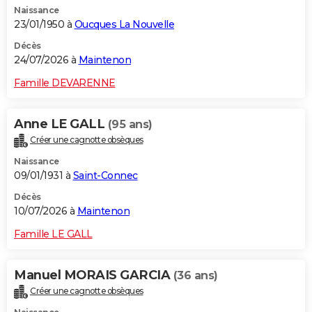
Naissance
City break
Voyage de noces
Climat
Destinations
Voyage nature
Forum
+
PHOTO
23/01/1950 à
Oucques La Nouvelle
GUIDES D'ACHAT
Décès
24/07/2026 à
Maintenon
BONS PLANS
Famille DEVARENNE
CARTE DE VOEUX
Anne LE GALL
(95 ans)
Carte Bonne année
Carte Pâques
Carte de Noël
Carte Saint-Valentin
Carte d'anniversaire
DICTIONNAIRE
Créer une cagnotte obsèques
Biographies
Expressions
Dictionnaire
Citations
Proverbes
PROGRAMME TV
Naissance
09/01/1931 à
Saint-Connec
COPAINS D'AVANT
Décès
10/07/2026 à
Maintenon
Se connecter
Collèges
Universités
Service militaire
S'inscrire
Lycées
Primaires
Entreprises
Avis de recherche
AVIS DE DÉCÈS
Famille LE GALL
FORUM
Lifestyle
Sport
Television
Cinema
Bricolage
Culture
Auto
Voyage
Manuel MORAIS GARCIA
(36 ans)
Créer une cagnotte obsèques