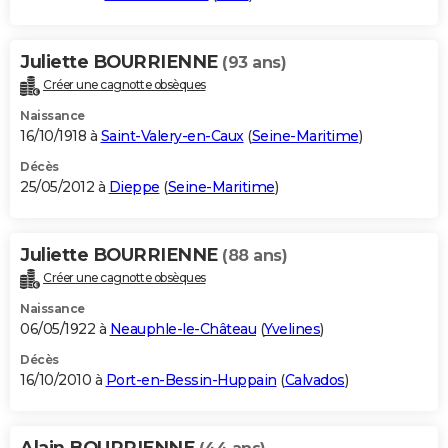
Juliette BOURRIENNE
(93 ans)
Créer une cagnotte obsèques
Naissance
16/10/1918 à
Saint-Valery-en-Caux
(
Seine-Maritime
)
Décès
25/05/2012 à
Dieppe
(
Seine-Maritime
)
Juliette BOURRIENNE
(88 ans)
Créer une cagnotte obsèques
Naissance
06/05/1922 à
Neauphle-le-Château
(
Yvelines
)
Décès
16/10/2010 à
Port-en-Bessin-Huppain
(
Calvados
)
Alain BOURRIENNE