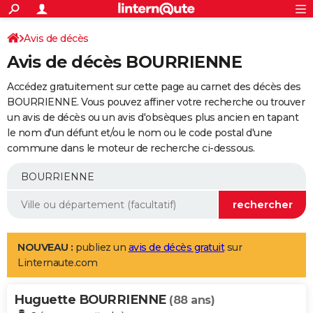
ACTUALITÉS
Connexion
S'inscrire
Avis de décès
Rechercher
Société
Education
Villes
Politique
Faits Divers
Monde
+
SPORT
Avis de décès BOURRIENNE
Football
Cyclisme
Forum
Coupe du monde 2026
Tennis
Rugby
CULTURE
Accédez gratuitement sur cette page au carnet des décès des
TNT
Cinéma
Musique
Programme TV
Streaming
Sorties cinéma
+
BOURRIENNE. Vous pouvez affiner votre recherche ou trouver
FINANCE
un avis de décès ou un avis d'obsèques plus ancien en tapant
Impôts
Immobilier
Banque
Crédit
Retraite
Epargne
Risques naturels par ville
Assurance
AUTO
le nom d'un défunt et/ou le nom ou le code postal d'une
commune dans le moteur de recherche ci-dessous.
Réserver un essai
Berlines
Forum auto
Essais
Citadines
SUV
+
HIGH-TECH
Meilleur smartphone
Ordinateurs
Guide high-tech
Mobiles
Internet
Jeux vidéo
+
BRICOLAGE
Aménagement intérieur
Cuisine
Jardinage
+
Forum
Extérieur
Salle de bains
Rangement
WEEK-END
Escapades
Expositions
Week-end nature
Guides de France
Patrimoine
Musées
+
LIFESTYLE
NOUVEAU :
publiez un
avis de décès gratuit
sur
Linternaute.com
Bien-être
Mode
+
Art de vivre
Loisirs
Modes de vie
SANTE
Huguette BOURRIENNE
Guide de la santé
Médicaments
+
Alimentation
Maladies
Sommeil
(88 ans)
VOYAGE