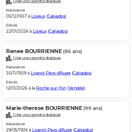
Créer une cagnotte obsèques
City break
Voyage de noces
Climat
Destinations
Voyage nature
Forum
+
PHOTO
Naissance
05/12/1937 à
Lisieux
(
Calvados
)
GUIDES D'ACHAT
Décès
22/01/2026 à
Lisieux
(
Calvados
)
BONS PLANS
CARTE DE VOEUX
Renee BOURRIENNE
(86 ans)
Carte Bonne année
Carte Pâques
Carte de Noël
Carte Saint-Valentin
Carte d'anniversaire
DICTIONNAIRE
Créer une cagnotte obsèques
Biographies
Expressions
Dictionnaire
Citations
Proverbes
PROGRAMME TV
Naissance
30/11/1939 à
Livarot-Pays-d'Auge
(
Calvados
)
COPAINS D'AVANT
Décès
12/01/2026 à la
Roche-sur-Yon
(
Vendée
)
Se connecter
Collèges
Universités
Service militaire
S'inscrire
Lycées
Primaires
Entreprises
Avis de recherche
AVIS DE DÉCÈS
FORUM
Marie-therese BOURRIENNE
(99 ans)
Lifestyle
Sport
Television
Cinema
Bricolage
Culture
Auto
Voyage
Créer une cagnotte obsèques
Naissance
29/05/1926 à
Livarot-Pays-d'Auge
(
Calvados
)