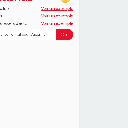
alité
Voir un exemple
rt
Voir un exemple
dossiers d'actu
Voir un exemple