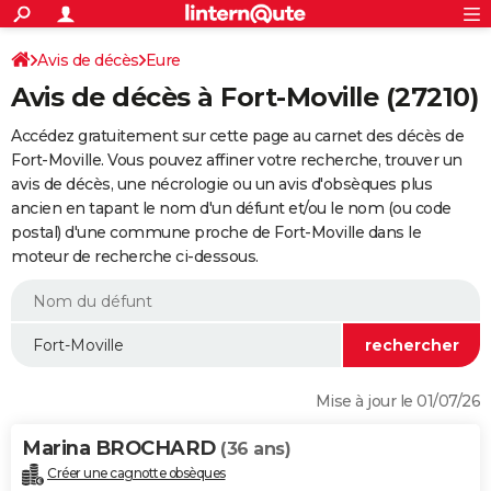
ACTUALITÉS
Connexion
S'inscrire
Avis de décès
Eure
Rechercher
Société
Education
Villes
Politique
Faits Divers
Monde
+
SPORT
Avis de décès à Fort-Moville (27210)
Football
Cyclisme
Forum
Coupe du monde 2026
Tennis
Rugby
CULTURE
Accédez gratuitement sur cette page au carnet des décès de
TNT
Cinéma
Musique
Programme TV
Streaming
Sorties cinéma
+
Fort-Moville. Vous pouvez affiner votre recherche, trouver un
FINANCE
avis de décès, une nécrologie ou un avis d'obsèques plus
Impôts
Immobilier
Banque
Crédit
Retraite
Epargne
Risques naturels par ville
Assurance
AUTO
ancien en tapant le nom d'un défunt et/ou le nom (ou code
postal) d'une commune proche de Fort-Moville dans le
Réserver un essai
Berlines
Forum auto
Essais
Citadines
SUV
+
HIGH-TECH
moteur de recherche ci-dessous.
Meilleur smartphone
Ordinateurs
Guide high-tech
Mobiles
Internet
Jeux vidéo
+
BRICOLAGE
Aménagement intérieur
Cuisine
Jardinage
+
Forum
Extérieur
Salle de bains
Rangement
WEEK-END
Escapades
Expositions
Week-end nature
Guides de France
Patrimoine
Musées
+
LIFESTYLE
Mise à jour le 01/07/26
Bien-être
Mode
+
Art de vivre
Loisirs
Modes de vie
SANTE
Marina BROCHARD
(36 ans)
Guide de la santé
Médicaments
+
Alimentation
Maladies
Sommeil
VOYAGE
Créer une cagnotte obsèques