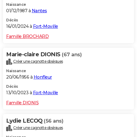
Naissance
City break
Voyage de noces
Climat
Destinations
Voyage nature
Forum
+
PHOTO
01/12/1987 à
Nantes
GUIDES D'ACHAT
Décès
16/01/2024 à
Fort-Moville
BONS PLANS
Famille BROCHARD
CARTE DE VOEUX
Marie-claire DIONIS
(67 ans)
Carte Bonne année
Carte Pâques
Carte de Noël
Carte Saint-Valentin
Carte d'anniversaire
DICTIONNAIRE
Créer une cagnotte obsèques
Biographies
Expressions
Dictionnaire
Citations
Proverbes
PROGRAMME TV
Naissance
20/06/1956 à
Honfleur
COPAINS D'AVANT
Décès
13/10/2023 à
Fort-Moville
Se connecter
Collèges
Universités
Service militaire
S'inscrire
Lycées
Primaires
Entreprises
Avis de recherche
AVIS DE DÉCÈS
Famille DIONIS
FORUM
Lifestyle
Sport
Television
Cinema
Bricolage
Culture
Auto
Voyage
Lydie LECOQ
(56 ans)
Créer une cagnotte obsèques