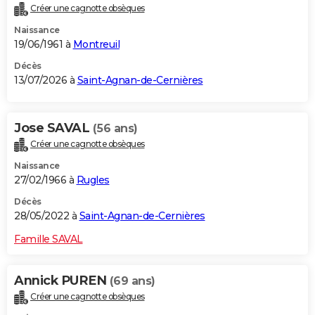
Créer une cagnotte obsèques
City break
Voyage de noces
Climat
Destinations
Voyage nature
Forum
+
PHOTO
Naissance
19/06/1961 à
Montreuil
GUIDES D'ACHAT
Décès
BONS PLANS
13/07/2026 à
Saint-Agnan-de-Cernières
CARTE DE VOEUX
Jose SAVAL
(56 ans)
Carte Bonne année
Carte Pâques
Carte de Noël
Carte Saint-Valentin
Carte d'anniversaire
DICTIONNAIRE
Créer une cagnotte obsèques
Biographies
Expressions
Dictionnaire
Citations
Proverbes
PROGRAMME TV
Naissance
27/02/1966 à
Rugles
COPAINS D'AVANT
Décès
Se connecter
Collèges
Universités
Service militaire
S'inscrire
Lycées
Primaires
Entreprises
Avis de recherche
28/05/2022 à
Saint-Agnan-de-Cernières
AVIS DE DÉCÈS
Famille SAVAL
FORUM
Lifestyle
Sport
Television
Cinema
Bricolage
Culture
Auto
Voyage
Annick PUREN
(69 ans)
Créer une cagnotte obsèques