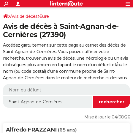
ACTUALITÉS
Connexion
S'inscrire
Avis de décès
Eure
Rechercher
Société
Education
Villes
Politique
Faits Divers
Monde
+
SPORT
Avis de décès à Saint-Agnan-de-
Football
Cyclisme
Forum
Coupe du monde 2026
Tennis
Rugby
CULTURE
Cernières (27390)
TNT
Cinéma
Musique
Programme TV
Streaming
Sorties cinéma
+
FINANCE
Accédez gratuitement sur cette page au carnet des décès de
Saint-Agnan-de-Cernières. Vous pouvez affiner votre
Impôts
Immobilier
Banque
Crédit
Retraite
Epargne
Risques naturels par ville
Assurance
AUTO
recherche, trouver un avis de décès, une nécrologie ou un avis
d'obsèques plus ancien en tapant le nom d'un défunt et/ou le
Réserver un essai
Berlines
Forum auto
Essais
Citadines
SUV
+
HIGH-TECH
nom (ou code postal) d'une commune proche de Saint-
Agnan-de-Cernières dans le moteur de recherche ci-dessous.
Meilleur smartphone
Ordinateurs
Guide high-tech
Mobiles
Internet
Jeux vidéo
+
BRICOLAGE
Aménagement intérieur
Cuisine
Jardinage
+
Forum
Extérieur
Salle de bains
Rangement
WEEK-END
Escapades
Expositions
Week-end nature
Guides de France
Patrimoine
Musées
+
LIFESTYLE
Bien-être
Mode
+
Art de vivre
Loisirs
Modes de vie
SANTE
Mise à jour le 04/08/26
Guide de la santé
Médicaments
+
Alimentation
Maladies
Sommeil
VOYAGE
Alfredo FRAZZANI
(65 ans)