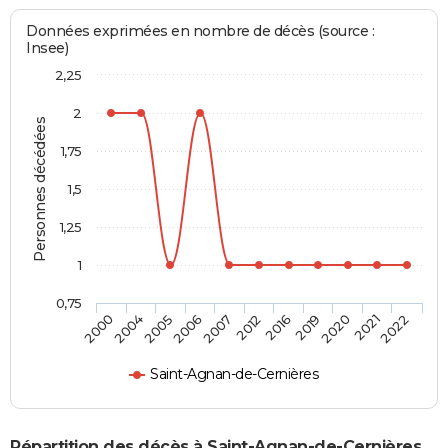
Données exprimées en nombre de décès (source :
Insee)
2,25
2
Personnes décédées
1,75
1,5
1,25
1
0,75
2016
2012
2007
2006
2005
2004
2000
2022
2021
2020
2019
Saint-Agnan-de-Cernières
Répartition des décès à Saint-Agnan-de-Cernières