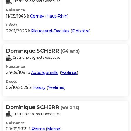
Créer une cagnotte obsèques
City break
Voyage de noces
Climat
Destinations
Voyage nature
Forum
+
PHOTO
Naissance
11/05/1943 à
Cernay
(
Haut-Rhin
)
GUIDES D'ACHAT
Décès
22/11/2025 à
Plougastel-Daoulas
(
Finistère
)
BONS PLANS
CARTE DE VOEUX
Dominique SCHERR
(64 ans)
Carte Bonne année
Carte Pâques
Carte de Noël
Carte Saint-Valentin
Carte d'anniversaire
DICTIONNAIRE
Créer une cagnotte obsèques
Biographies
Expressions
Dictionnaire
Citations
Proverbes
PROGRAMME TV
Naissance
24/05/1961 à
Aubergenville
(
Yvelines
)
COPAINS D'AVANT
Décès
02/10/2025 à
Poissy
(
Yvelines
)
Se connecter
Collèges
Universités
Service militaire
S'inscrire
Lycées
Primaires
Entreprises
Avis de recherche
AVIS DE DÉCÈS
FORUM
Dominique SCHERR
(69 ans)
Lifestyle
Sport
Television
Cinema
Bricolage
Culture
Auto
Voyage
Créer une cagnotte obsèques
Naissance
07/09/1955 à
Reims
(
Marne
)