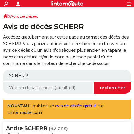
ACTUALITÉS
Connexion
S'inscrire
Avis de décès
Rechercher
Société
Education
Villes
Politique
Faits Divers
Monde
+
SPORT
Avis de décès SCHERR
Football
Cyclisme
Forum
Coupe du monde 2026
Tennis
Rugby
CULTURE
Accédez gratuitement sur cette page au carnet des décès des
TNT
Cinéma
Musique
Programme TV
Streaming
Sorties cinéma
+
SCHERR. Vous pouvez affiner votre recherche ou trouver un
FINANCE
avis de décès ou un avis d'obsèques plus ancien en tapant le
Impôts
Immobilier
Banque
Crédit
Retraite
Epargne
Risques naturels par ville
Assurance
AUTO
nom d'un défunt et/ou le nom ou le code postal d'une
commune dans le moteur de recherche ci-dessous.
Réserver un essai
Berlines
Forum auto
Essais
Citadines
SUV
+
HIGH-TECH
Meilleur smartphone
Ordinateurs
Guide high-tech
Mobiles
Internet
Jeux vidéo
+
BRICOLAGE
Aménagement intérieur
Cuisine
Jardinage
+
Forum
Extérieur
Salle de bains
Rangement
WEEK-END
Escapades
Expositions
Week-end nature
Guides de France
Patrimoine
Musées
+
LIFESTYLE
NOUVEAU :
publiez un
avis de décès gratuit
sur
Linternaute.com
Bien-être
Mode
+
Art de vivre
Loisirs
Modes de vie
SANTE
Andre SCHERR
Guide de la santé
Médicaments
+
Alimentation
Maladies
Sommeil
(82 ans)
VOYAGE