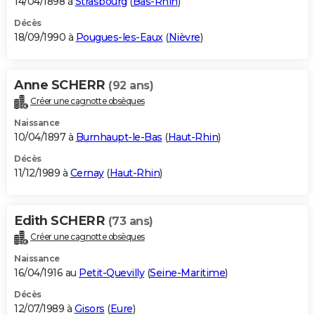
14/04/1898 à
Strasbourg
(
Bas-Rhin
)
Décès
18/09/1990 à
Pougues-les-Eaux
(
Nièvre
)
Anne SCHERR
(92 ans)
Créer une cagnotte obsèques
Naissance
10/04/1897 à
Burnhaupt-le-Bas
(
Haut-Rhin
)
Décès
11/12/1989 à
Cernay
(
Haut-Rhin
)
Edith SCHERR
(73 ans)
Créer une cagnotte obsèques
Naissance
16/04/1916 au
Petit-Quevilly
(
Seine-Maritime
)
Décès
12/07/1989 à
Gisors
(
Eure
)