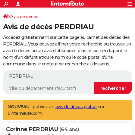
ACTUALITÉS
Connexion
S'inscrire
Avis de décès
Rechercher
Société
Education
Villes
Politique
Faits Divers
Monde
+
SPORT
Avis de décès PERDRIAU
Football
Cyclisme
Forum
Coupe du monde 2026
Tennis
Rugby
CULTURE
Accédez gratuitement sur cette page au carnet des décès des
TNT
Cinéma
Musique
Programme TV
Streaming
Sorties cinéma
+
PERDRIAU. Vous pouvez affiner votre recherche ou trouver un
FINANCE
avis de décès ou un avis d'obsèques plus ancien en tapant le
Impôts
Immobilier
Banque
Crédit
Retraite
Epargne
Risques naturels par ville
Assurance
AUTO
nom d'un défunt et/ou le nom ou le code postal d'une
commune dans le moteur de recherche ci-dessous.
Réserver un essai
Berlines
Forum auto
Essais
Citadines
SUV
+
HIGH-TECH
Meilleur smartphone
Ordinateurs
Guide high-tech
Mobiles
Internet
Jeux vidéo
+
BRICOLAGE
Aménagement intérieur
Cuisine
Jardinage
+
Forum
Extérieur
Salle de bains
Rangement
WEEK-END
Escapades
Expositions
Week-end nature
Guides de France
Patrimoine
Musées
+
LIFESTYLE
NOUVEAU :
publiez un
avis de décès gratuit
sur
Linternaute.com
Bien-être
Mode
+
Art de vivre
Loisirs
Modes de vie
SANTE
Corinne PERDRIAU
Guide de la santé
Médicaments
+
Alimentation
Maladies
Sommeil
(64 ans)
VOYAGE