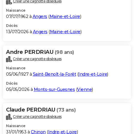
Créer une cagnotte obsèques
City break
Voyage de noces
Climat
Destinations
Voyage nature
Forum
+
PHOTO
Naissance
07/07/1962 à
Angers
(
Maine-et-Loire
)
GUIDES D'ACHAT
Décès
13/07/2026 à
Angers
(
Maine-et-Loire
)
BONS PLANS
CARTE DE VOEUX
Andre PERDRIAU
(98 ans)
Carte Bonne année
Carte Pâques
Carte de Noël
Carte Saint-Valentin
Carte d'anniversaire
DICTIONNAIRE
Créer une cagnotte obsèques
Biographies
Expressions
Dictionnaire
Citations
Proverbes
PROGRAMME TV
Naissance
05/06/1927 à
Saint-Benoît-la-Forêt
(
Indre-et-Loire
)
COPAINS D'AVANT
Décès
05/05/2026 à
Monts-sur-Guesnes
(
Vienne
)
Se connecter
Collèges
Universités
Service militaire
S'inscrire
Lycées
Primaires
Entreprises
Avis de recherche
AVIS DE DÉCÈS
FORUM
Claude PERDRIAU
(73 ans)
Lifestyle
Sport
Television
Cinema
Bricolage
Culture
Auto
Voyage
Créer une cagnotte obsèques
Naissance
31/01/1953 à
Chinon
(
Indre-et-Loire
)