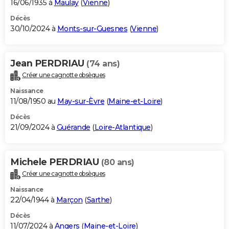
16/06/1935 à
Maulay
(
Vienne
)
Décès
30/10/2024 à
Monts-sur-Guesnes
(
Vienne
)
Jean PERDRIAU
(74 ans)
Créer une cagnotte obsèques
Naissance
11/08/1950 au
May-sur-Èvre
(
Maine-et-Loire
)
Décès
21/09/2024 à
Guérande
(
Loire-Atlantique
)
Michele PERDRIAU
(80 ans)
Créer une cagnotte obsèques
Naissance
22/04/1944 à
Marçon
(
Sarthe
)
Décès
11/07/2024 à
Angers
(
Maine-et-Loire
)