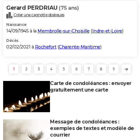
Gerard PERDRIAU
(75 ans)
Créer une cagnotte obsèques
Naissance
14/09/1945 à la
Membrolle-sur-Choisille
(
Indre-et-Loire
)
Décès
02/02/2021 à
Rochefort
(
Charente-Maritime
)
1
2
3
4
5
6
7
8
9
Carte de condoléances : envoyer
gratuitement une carte
Message de condoléances :
exemples de textes et modèle de
courrier