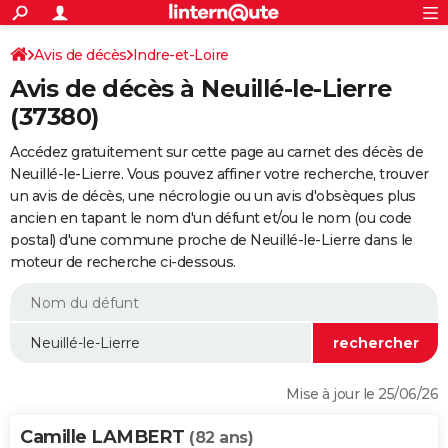
ACTUALITÉS
Connexion
S'inscrire
Avis de décès
Indre-et-Loire
Rechercher
Société
Education
Villes
Politique
Faits Divers
Monde
+
SPORT
Avis de décès à Neuillé-le-Lierre
Football
Cyclisme
Forum
Coupe du monde 2026
Tennis
Rugby
CULTURE
(37380)
TNT
Cinéma
Musique
Programme TV
Streaming
Sorties cinéma
+
FINANCE
Accédez gratuitement sur cette page au carnet des décès de
Neuillé-le-Lierre. Vous pouvez affiner votre recherche, trouver
Impôts
Immobilier
Banque
Crédit
Retraite
Epargne
Risques naturels par ville
Assurance
AUTO
un avis de décès, une nécrologie ou un avis d'obsèques plus
ancien en tapant le nom d'un défunt et/ou le nom (ou code
Réserver un essai
Berlines
Forum auto
Essais
Citadines
SUV
+
HIGH-TECH
postal) d'une commune proche de Neuillé-le-Lierre dans le
moteur de recherche ci-dessous.
Meilleur smartphone
Ordinateurs
Guide high-tech
Mobiles
Internet
Jeux vidéo
+
BRICOLAGE
Aménagement intérieur
Cuisine
Jardinage
+
Forum
Extérieur
Salle de bains
Rangement
WEEK-END
Escapades
Expositions
Week-end nature
Guides de France
Patrimoine
Musées
+
LIFESTYLE
Bien-être
Mode
+
Art de vivre
Loisirs
Modes de vie
SANTE
Mise à jour le 25/06/26
Guide de la santé
Médicaments
+
Alimentation
Maladies
Sommeil
VOYAGE
Camille LAMBERT
(82 ans)