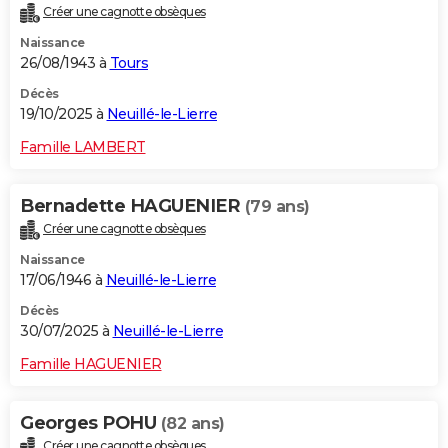
Créer une cagnotte obsèques
City break
Voyage de noces
Climat
Destinations
Voyage nature
Forum
+
PHOTO
Naissance
26/08/1943 à
Tours
GUIDES D'ACHAT
Décès
BONS PLANS
19/10/2025 à
Neuillé-le-Lierre
CARTE DE VOEUX
Famille LAMBERT
Carte Bonne année
Carte Pâques
Carte de Noël
Carte Saint-Valentin
Carte d'anniversaire
DICTIONNAIRE
Bernadette HAGUENIER
(79 ans)
Biographies
Expressions
Dictionnaire
Citations
Proverbes
PROGRAMME TV
Créer une cagnotte obsèques
Naissance
COPAINS D'AVANT
17/06/1946 à
Neuillé-le-Lierre
Se connecter
Collèges
Universités
Service militaire
S'inscrire
Lycées
Primaires
Entreprises
Avis de recherche
AVIS DE DÉCÈS
Décès
30/07/2025 à
Neuillé-le-Lierre
FORUM
Famille HAGUENIER
Lifestyle
Sport
Television
Cinema
Bricolage
Culture
Auto
Voyage
Georges POHU
(82 ans)
Créer une cagnotte obsèques