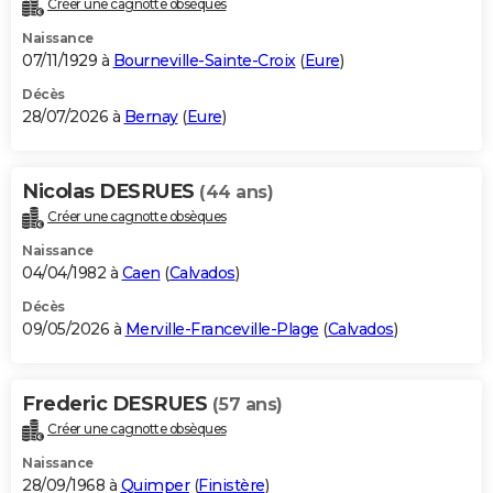
Créer une cagnotte obsèques
City break
Voyage de noces
Climat
Destinations
Voyage nature
Forum
+
PHOTO
Naissance
07/11/1929 à
Bourneville-Sainte-Croix
(
Eure
)
GUIDES D'ACHAT
Décès
28/07/2026 à
Bernay
(
Eure
)
BONS PLANS
CARTE DE VOEUX
Nicolas DESRUES
(44 ans)
Carte Bonne année
Carte Pâques
Carte de Noël
Carte Saint-Valentin
Carte d'anniversaire
DICTIONNAIRE
Créer une cagnotte obsèques
Biographies
Expressions
Dictionnaire
Citations
Proverbes
PROGRAMME TV
Naissance
04/04/1982 à
Caen
(
Calvados
)
COPAINS D'AVANT
Décès
09/05/2026 à
Merville-Franceville-Plage
(
Calvados
)
Se connecter
Collèges
Universités
Service militaire
S'inscrire
Lycées
Primaires
Entreprises
Avis de recherche
AVIS DE DÉCÈS
FORUM
Frederic DESRUES
(57 ans)
Lifestyle
Sport
Television
Cinema
Bricolage
Culture
Auto
Voyage
Créer une cagnotte obsèques
Naissance
28/09/1968 à
Quimper
(
Finistère
)