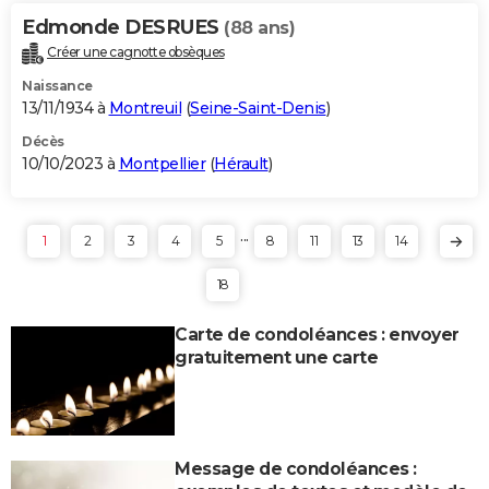
Edmonde DESRUES
(88 ans)
Créer une cagnotte obsèques
Naissance
13/11/1934 à
Montreuil
(
Seine-Saint-Denis
)
Décès
10/10/2023 à
Montpellier
(
Hérault
)
...
1
2
3
4
5
8
11
13
14
18
Carte de condoléances : envoyer
gratuitement une carte
Message de condoléances :