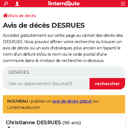
ACTUALITÉS
Connexion
S'inscrire
Avis de décès
Rechercher
Société
Education
Villes
Politique
Faits Divers
Monde
+
SPORT
Avis de décès DESRUES
Football
Cyclisme
Forum
Coupe du monde 2026
Tennis
Rugby
CULTURE
Accédez gratuitement sur cette page au carnet des décès des
TNT
Cinéma
Musique
Programme TV
Streaming
Sorties cinéma
+
DESRUES. Vous pouvez affiner votre recherche ou trouver un
FINANCE
avis de décès ou un avis d'obsèques plus ancien en tapant le
Impôts
Immobilier
Banque
Crédit
Retraite
Epargne
Risques naturels par ville
Assurance
AUTO
nom d'un défunt et/ou le nom ou le code postal d'une
commune dans le moteur de recherche ci-dessous.
Réserver un essai
Berlines
Forum auto
Essais
Citadines
SUV
+
HIGH-TECH
Meilleur smartphone
Ordinateurs
Guide high-tech
Mobiles
Internet
Jeux vidéo
+
BRICOLAGE
Aménagement intérieur
Cuisine
Jardinage
+
Forum
Extérieur
Salle de bains
Rangement
WEEK-END
Escapades
Expositions
Week-end nature
Guides de France
Patrimoine
Musées
+
LIFESTYLE
NOUVEAU :
publiez un
avis de décès gratuit
sur
Linternaute.com
Bien-être
Mode
+
Art de vivre
Loisirs
Modes de vie
SANTE
Christianne DESRUES
Guide de la santé
Médicaments
+
Alimentation
Maladies
Sommeil
(96 ans)
VOYAGE