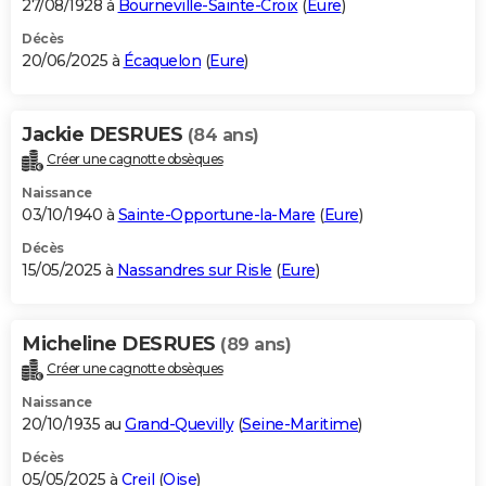
27/08/1928 à
Bourneville-Sainte-Croix
(
Eure
)
Décès
20/06/2025 à
Écaquelon
(
Eure
)
Jackie DESRUES
(84 ans)
Créer une cagnotte obsèques
Naissance
03/10/1940 à
Sainte-Opportune-la-Mare
(
Eure
)
Décès
15/05/2025 à
Nassandres sur Risle
(
Eure
)
Micheline DESRUES
(89 ans)
Créer une cagnotte obsèques
Naissance
20/10/1935 au
Grand-Quevilly
(
Seine-Maritime
)
Décès
05/05/2025 à
Creil
(
Oise
)