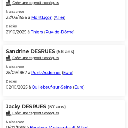
Créer une cagnotte obsèques
Naissance
22/03/1956 à
Montluçon
(
Allier
)
Décès
21/10/2025 à
Thiers
(
Puy-de-Dôme
)
Sandrine DESRUES
(58 ans)
Créer une cagnotte obsèques
Naissance
25/09/1967 à
Pont-Audemer
(
Eure
)
Décès
02/10/2025 à
Quillebeuf-sur-Seine
(
Eure
)
Jacky DESRUES
(57 ans)
Créer une cagnotte obsèques
Naissance
11/02/1968 à
Bourbon-l'Archambault
(
Allier
)