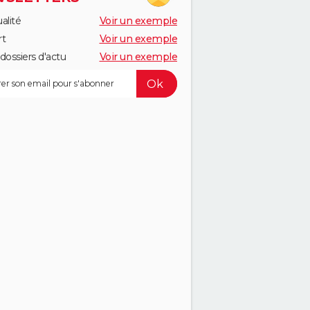
alité
Voir un exemple
rt
Voir un exemple
dossiers d'actu
Voir un exemple