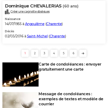
Dominique CHEVALERIAS
(60 ans)
Créer une cagnotte obsèques
Naissance
14/07/1955 à
Angoulême
(
Charente
)
Décès
02/03/2016 à
Saint-Michel
(
Charente
)
1
2
3
4
5
6
Carte de condoléances : envoyer
gratuitement une carte
Message de condoléances :
exemples de textes et modèle de
courrier