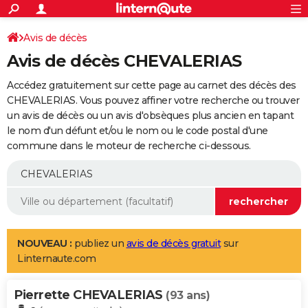
ACTUALITÉS
Connexion
S'inscrire
Avis de décès
Rechercher
Société
Education
Villes
Politique
Faits Divers
Monde
+
SPORT
Avis de décès CHEVALERIAS
Football
Cyclisme
Forum
Coupe du monde 2026
Tennis
Rugby
CULTURE
Accédez gratuitement sur cette page au carnet des décès des
TNT
Cinéma
Musique
Programme TV
Streaming
Sorties cinéma
+
CHEVALERIAS. Vous pouvez affiner votre recherche ou trouver
FINANCE
un avis de décès ou un avis d'obsèques plus ancien en tapant
Impôts
Immobilier
Banque
Crédit
Retraite
Epargne
Risques naturels par ville
Assurance
AUTO
le nom d'un défunt et/ou le nom ou le code postal d'une
commune dans le moteur de recherche ci-dessous.
Réserver un essai
Berlines
Forum auto
Essais
Citadines
SUV
+
HIGH-TECH
Meilleur smartphone
Ordinateurs
Guide high-tech
Mobiles
Internet
Jeux vidéo
+
BRICOLAGE
Aménagement intérieur
Cuisine
Jardinage
+
Forum
Extérieur
Salle de bains
Rangement
WEEK-END
Escapades
Expositions
Week-end nature
Guides de France
Patrimoine
Musées
+
LIFESTYLE
NOUVEAU :
publiez un
avis de décès gratuit
sur
Linternaute.com
Bien-être
Mode
+
Art de vivre
Loisirs
Modes de vie
SANTE
Pierrette CHEVALERIAS
Guide de la santé
Médicaments
+
Alimentation
Maladies
Sommeil
(93 ans)
VOYAGE