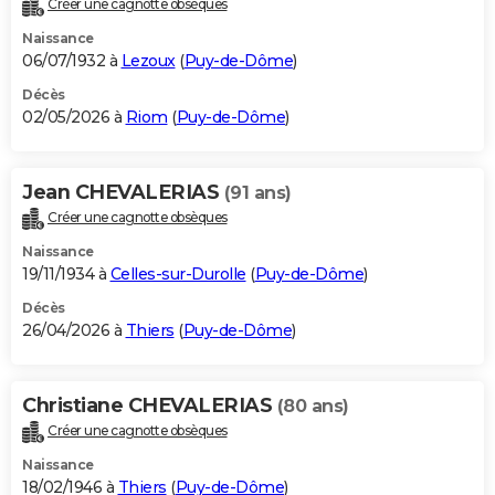
Créer une cagnotte obsèques
City break
Voyage de noces
Climat
Destinations
Voyage nature
Forum
+
PHOTO
Naissance
06/07/1932 à
Lezoux
(
Puy-de-Dôme
)
GUIDES D'ACHAT
Décès
02/05/2026 à
Riom
(
Puy-de-Dôme
)
BONS PLANS
CARTE DE VOEUX
Jean CHEVALERIAS
(91 ans)
Carte Bonne année
Carte Pâques
Carte de Noël
Carte Saint-Valentin
Carte d'anniversaire
DICTIONNAIRE
Créer une cagnotte obsèques
Biographies
Expressions
Dictionnaire
Citations
Proverbes
PROGRAMME TV
Naissance
19/11/1934 à
Celles-sur-Durolle
(
Puy-de-Dôme
)
COPAINS D'AVANT
Décès
26/04/2026 à
Thiers
(
Puy-de-Dôme
)
Se connecter
Collèges
Universités
Service militaire
S'inscrire
Lycées
Primaires
Entreprises
Avis de recherche
AVIS DE DÉCÈS
FORUM
Christiane CHEVALERIAS
(80 ans)
Lifestyle
Sport
Television
Cinema
Bricolage
Culture
Auto
Voyage
Créer une cagnotte obsèques
Naissance
18/02/1946 à
Thiers
(
Puy-de-Dôme
)