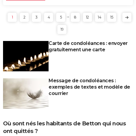
...
1
2
3
4
5
8
12
14
15
19
Carte de condoléances : envoyer
gratuitement une carte
Message de condoléances :
exemples de textes et modèle de
courrier
Où sont nés les habitants de Betton qui nous
ont quittés ?