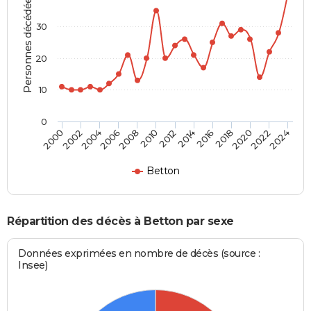
Personnes décédées
30
20
10
0
2000
2006
2012
2018
2024
2004
2010
2016
2022
2002
2008
2014
2020
Betton
Répartition des décès à Betton par sexe
Données exprimées en nombre de décès (source :
Insee)