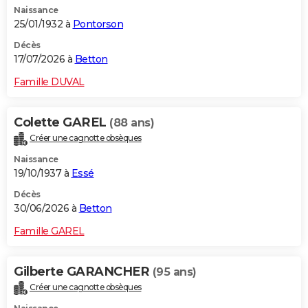
Naissance
City break
Voyage de noces
Climat
Destinations
Voyage nature
Forum
+
PHOTO
25/01/1932 à
Pontorson
GUIDES D'ACHAT
Décès
17/07/2026 à
Betton
BONS PLANS
Famille DUVAL
CARTE DE VOEUX
Colette GAREL
(88 ans)
Carte Bonne année
Carte Pâques
Carte de Noël
Carte Saint-Valentin
Carte d'anniversaire
DICTIONNAIRE
Créer une cagnotte obsèques
Biographies
Expressions
Dictionnaire
Citations
Proverbes
PROGRAMME TV
Naissance
19/10/1937 à
Essé
COPAINS D'AVANT
Décès
30/06/2026 à
Betton
Se connecter
Collèges
Universités
Service militaire
S'inscrire
Lycées
Primaires
Entreprises
Avis de recherche
AVIS DE DÉCÈS
Famille GAREL
FORUM
Lifestyle
Sport
Television
Cinema
Bricolage
Culture
Auto
Voyage
Gilberte GARANCHER
(95 ans)
Créer une cagnotte obsèques