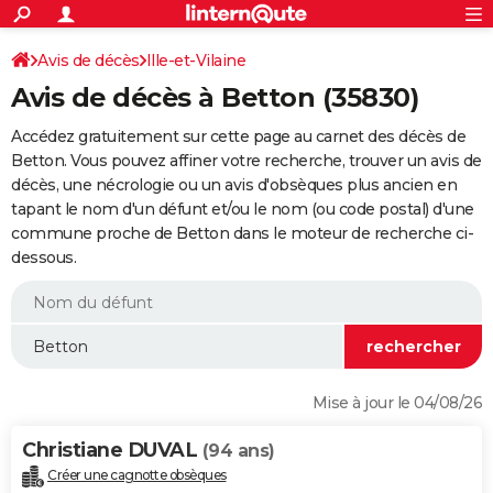
ACTUALITÉS
Connexion
S'inscrire
Avis de décès
Ille-et-Vilaine
Rechercher
Société
Education
Villes
Politique
Faits Divers
Monde
+
SPORT
Avis de décès à Betton (35830)
Football
Cyclisme
Forum
Coupe du monde 2026
Tennis
Rugby
CULTURE
Accédez gratuitement sur cette page au carnet des décès de
TNT
Cinéma
Musique
Programme TV
Streaming
Sorties cinéma
+
Betton. Vous pouvez affiner votre recherche, trouver un avis de
FINANCE
décès, une nécrologie ou un avis d'obsèques plus ancien en
Impôts
Immobilier
Banque
Crédit
Retraite
Epargne
Risques naturels par ville
Assurance
AUTO
tapant le nom d'un défunt et/ou le nom (ou code postal) d'une
commune proche de Betton dans le moteur de recherche ci-
Réserver un essai
Berlines
Forum auto
Essais
Citadines
SUV
+
HIGH-TECH
dessous.
Meilleur smartphone
Ordinateurs
Guide high-tech
Mobiles
Internet
Jeux vidéo
+
BRICOLAGE
Aménagement intérieur
Cuisine
Jardinage
+
Forum
Extérieur
Salle de bains
Rangement
WEEK-END
Escapades
Expositions
Week-end nature
Guides de France
Patrimoine
Musées
+
LIFESTYLE
Mise à jour le 04/08/26
Bien-être
Mode
+
Art de vivre
Loisirs
Modes de vie
SANTE
Christiane DUVAL
(94 ans)
Guide de la santé
Médicaments
+
Alimentation
Maladies
Sommeil
VOYAGE
Créer une cagnotte obsèques