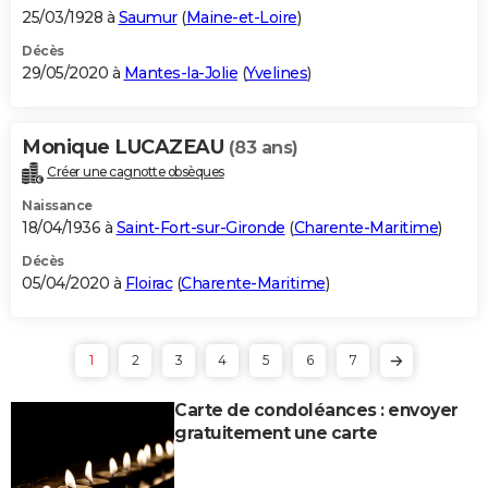
25/03/1928 à
Saumur
(
Maine-et-Loire
)
Décès
29/05/2020 à
Mantes-la-Jolie
(
Yvelines
)
Monique LUCAZEAU
(83 ans)
Créer une cagnotte obsèques
Naissance
18/04/1936 à
Saint-Fort-sur-Gironde
(
Charente-Maritime
)
Décès
05/04/2020 à
Floirac
(
Charente-Maritime
)
1
2
3
4
5
6
7
Carte de condoléances : envoyer
gratuitement une carte