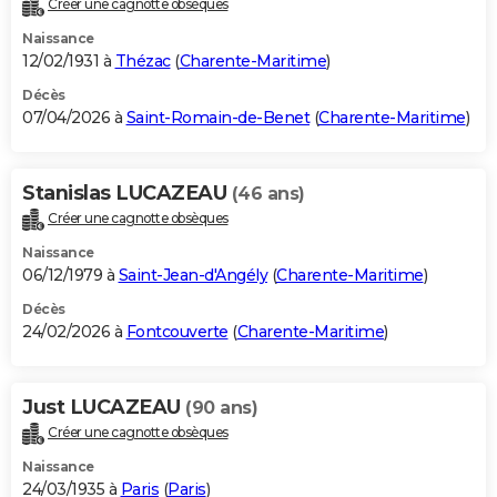
Créer une cagnotte obsèques
City break
Voyage de noces
Climat
Destinations
Voyage nature
Forum
+
PHOTO
Naissance
12/02/1931 à
Thézac
(
Charente-Maritime
)
GUIDES D'ACHAT
Décès
07/04/2026 à
Saint-Romain-de-Benet
(
Charente-Maritime
)
BONS PLANS
CARTE DE VOEUX
Stanislas LUCAZEAU
(46 ans)
Carte Bonne année
Carte Pâques
Carte de Noël
Carte Saint-Valentin
Carte d'anniversaire
DICTIONNAIRE
Créer une cagnotte obsèques
Biographies
Expressions
Dictionnaire
Citations
Proverbes
PROGRAMME TV
Naissance
06/12/1979 à
Saint-Jean-d'Angély
(
Charente-Maritime
)
COPAINS D'AVANT
Décès
24/02/2026 à
Fontcouverte
(
Charente-Maritime
)
Se connecter
Collèges
Universités
Service militaire
S'inscrire
Lycées
Primaires
Entreprises
Avis de recherche
AVIS DE DÉCÈS
FORUM
Just LUCAZEAU
(90 ans)
Lifestyle
Sport
Television
Cinema
Bricolage
Culture
Auto
Voyage
Créer une cagnotte obsèques
Naissance
24/03/1935 à
Paris
(
Paris
)