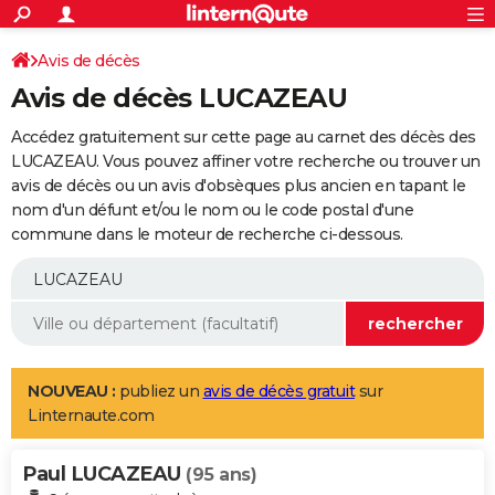
ACTUALITÉS
Connexion
S'inscrire
Avis de décès
Rechercher
Société
Education
Villes
Politique
Faits Divers
Monde
+
SPORT
Avis de décès LUCAZEAU
Football
Cyclisme
Forum
Coupe du monde 2026
Tennis
Rugby
CULTURE
Accédez gratuitement sur cette page au carnet des décès des
TNT
Cinéma
Musique
Programme TV
Streaming
Sorties cinéma
+
LUCAZEAU. Vous pouvez affiner votre recherche ou trouver un
FINANCE
avis de décès ou un avis d'obsèques plus ancien en tapant le
Impôts
Immobilier
Banque
Crédit
Retraite
Epargne
Risques naturels par ville
Assurance
AUTO
nom d'un défunt et/ou le nom ou le code postal d'une
commune dans le moteur de recherche ci-dessous.
Réserver un essai
Berlines
Forum auto
Essais
Citadines
SUV
+
HIGH-TECH
Meilleur smartphone
Ordinateurs
Guide high-tech
Mobiles
Internet
Jeux vidéo
+
BRICOLAGE
Aménagement intérieur
Cuisine
Jardinage
+
Forum
Extérieur
Salle de bains
Rangement
WEEK-END
Escapades
Expositions
Week-end nature
Guides de France
Patrimoine
Musées
+
LIFESTYLE
NOUVEAU :
publiez un
avis de décès gratuit
sur
Linternaute.com
Bien-être
Mode
+
Art de vivre
Loisirs
Modes de vie
SANTE
Paul LUCAZEAU
Guide de la santé
Médicaments
+
Alimentation
Maladies
Sommeil
(95 ans)
VOYAGE