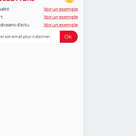
alité
Voir un exemple
rt
Voir un exemple
dossiers d'actu
Voir un exemple