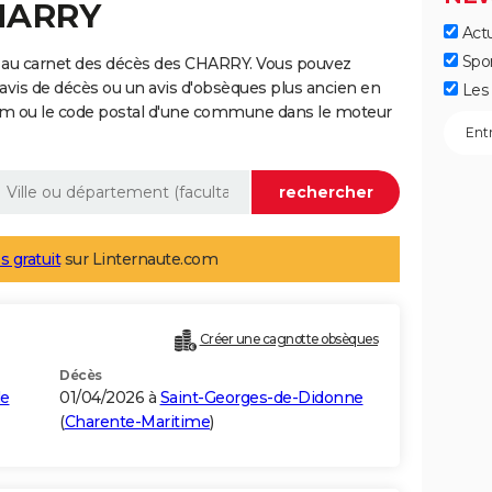
CHARRY
Actu
Spo
 au carnet des décès des CHARRY. Vous pouvez
 avis de décès ou un avis d'obsèques plus ancien en
Les 
nom ou le code postal d'une commune dans le moteur
s gratuit
sur Linternaute.com
Créer une cagnotte obsèques
Décès
de
01/04/2026 à
Saint-Georges-de-Didonne
(
Charente-Maritime
)