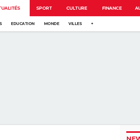
TUALITÉS
SPORT
CULTURE
FINANCE
A
S
EDUCATION
MONDE
VILLES
+
NEW