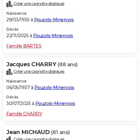
Créer une cagnotte obsèques
City break
Voyage de noces
Climat
Destinations
Voyage nature
Forum
+
PHOTO
Naissance
29/03/1935 à
Pouzols-Minervois
GUIDES D'ACHAT
Décès
BONS PLANS
22/11/2025 à
Pouzols-Minervois
CARTE DE VOEUX
Famille BARTES
Carte Bonne année
Carte Pâques
Carte de Noël
Carte Saint-Valentin
Carte d'anniversaire
DICTIONNAIRE
Jacques CHARRY
(88 ans)
Biographies
Expressions
Dictionnaire
Citations
Proverbes
PROGRAMME TV
Créer une cagnotte obsèques
Naissance
COPAINS D'AVANT
06/05/1937 à
Pouzols-Minervois
Se connecter
Collèges
Universités
Service militaire
S'inscrire
Lycées
Primaires
Entreprises
Avis de recherche
AVIS DE DÉCÈS
Décès
30/07/2025 à
Pouzols-Minervois
FORUM
Famille CHARRY
Lifestyle
Sport
Television
Cinema
Bricolage
Culture
Auto
Voyage
Jean MICHAUD
(81 ans)
Créer une cagnotte obsèques