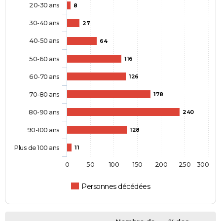
20-30 ans
8
30-40 ans
27
40-50 ans
64
50-60 ans
116
60-70 ans
126
70-80 ans
178
80-90 ans
240
90-100 ans
128
Plus de 100 ans
11
0
50
100
150
200
250
300
Personnes décédées