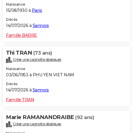
Naissance
City break
Voyage de noces
Climat
Destinations
Voyage nature
Forum
+
PHOTO
15/08/1930 à
Paris
GUIDES D'ACHAT
Décès
14/07/2026 à
Sannois
BONS PLANS
Famille BARRE
CARTE DE VOEUX
Thi TRAN
(73 ans)
Carte Bonne année
Carte Pâques
Carte de Noël
Carte Saint-Valentin
Carte d'anniversaire
DICTIONNAIRE
Créer une cagnotte obsèques
Biographies
Expressions
Dictionnaire
Citations
Proverbes
PROGRAMME TV
Naissance
03/06/1953 à PHU YEN VIET NAM
COPAINS D'AVANT
Décès
14/07/2026 à
Sannois
Se connecter
Collèges
Universités
Service militaire
S'inscrire
Lycées
Primaires
Entreprises
Avis de recherche
AVIS DE DÉCÈS
Famille TRAN
FORUM
Lifestyle
Sport
Television
Cinema
Bricolage
Culture
Auto
Voyage
Marie RAMANANDRAIBE
(92 ans)
Créer une cagnotte obsèques