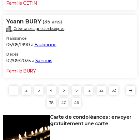
Famille CETIN
Yoann BURY
(35 ans)
Créer une cagnotte obsèques
Naissance
05/05/1990 à
Eaubonne
Décès
07/09/2025 à
Sannois
Famille BURY
1
2
3
4
5
6
12
22
32
38
40
46
Carte de condoléances : envoyer
gratuitement une carte