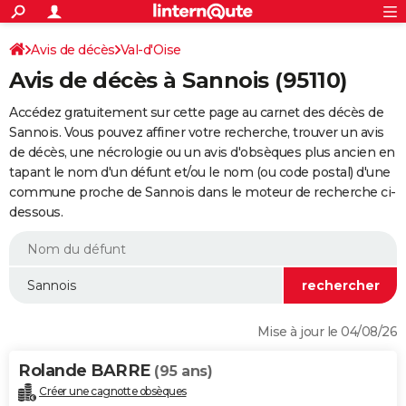
ACTUALITÉS
Connexion
S'inscrire
Avis de décès
Val-d'Oise
Rechercher
Société
Education
Villes
Politique
Faits Divers
Monde
+
SPORT
Avis de décès à Sannois (95110)
Football
Cyclisme
Forum
Coupe du monde 2026
Tennis
Rugby
CULTURE
Accédez gratuitement sur cette page au carnet des décès de
TNT
Cinéma
Musique
Programme TV
Streaming
Sorties cinéma
+
Sannois. Vous pouvez affiner votre recherche, trouver un avis
FINANCE
de décès, une nécrologie ou un avis d'obsèques plus ancien en
Impôts
Immobilier
Banque
Crédit
Retraite
Epargne
Risques naturels par ville
Assurance
AUTO
tapant le nom d'un défunt et/ou le nom (ou code postal) d'une
commune proche de Sannois dans le moteur de recherche ci-
Réserver un essai
Berlines
Forum auto
Essais
Citadines
SUV
+
HIGH-TECH
dessous.
Meilleur smartphone
Ordinateurs
Guide high-tech
Mobiles
Internet
Jeux vidéo
+
BRICOLAGE
Aménagement intérieur
Cuisine
Jardinage
+
Forum
Extérieur
Salle de bains
Rangement
WEEK-END
Escapades
Expositions
Week-end nature
Guides de France
Patrimoine
Musées
+
LIFESTYLE
Mise à jour le 04/08/26
Bien-être
Mode
+
Art de vivre
Loisirs
Modes de vie
SANTE
Rolande BARRE
(95 ans)
Guide de la santé
Médicaments
+
Alimentation
Maladies
Sommeil
VOYAGE
Créer une cagnotte obsèques