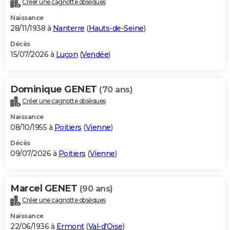
Créer une cagnotte obsèques
City break
Voyage de noces
Climat
Destinations
Voyage nature
Forum
+
PHOTO
Naissance
28/11/1938 à
Nanterre
(
Hauts-de-Seine
)
GUIDES D'ACHAT
Décès
15/07/2026 à
Luçon
(
Vendée
)
BONS PLANS
CARTE DE VOEUX
Dominique GENET
(70 ans)
Carte Bonne année
Carte Pâques
Carte de Noël
Carte Saint-Valentin
Carte d'anniversaire
DICTIONNAIRE
Créer une cagnotte obsèques
Biographies
Expressions
Dictionnaire
Citations
Proverbes
PROGRAMME TV
Naissance
08/10/1955 à
Poitiers
(
Vienne
)
COPAINS D'AVANT
Décès
09/07/2026 à
Poitiers
(
Vienne
)
Se connecter
Collèges
Universités
Service militaire
S'inscrire
Lycées
Primaires
Entreprises
Avis de recherche
AVIS DE DÉCÈS
FORUM
Marcel GENET
(90 ans)
Lifestyle
Sport
Television
Cinema
Bricolage
Culture
Auto
Voyage
Créer une cagnotte obsèques
Naissance
22/06/1936 à
Ermont
(
Val-d'Oise
)