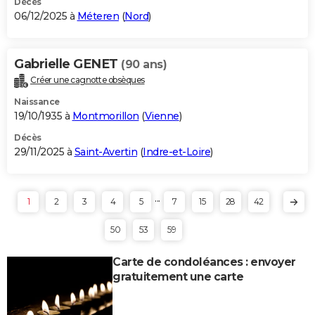
Décès
06/12/2025 à
Méteren
(
Nord
)
Gabrielle GENET
(90 ans)
Créer une cagnotte obsèques
Naissance
19/10/1935 à
Montmorillon
(
Vienne
)
Décès
29/11/2025 à
Saint-Avertin
(
Indre-et-Loire
)
...
1
2
3
4
5
7
15
28
42
50
53
59
Carte de condoléances : envoyer
gratuitement une carte