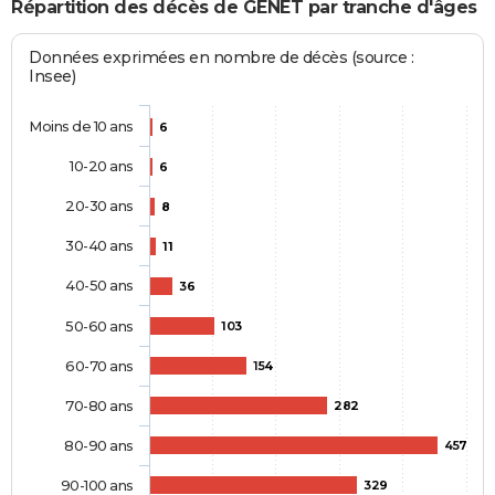
Répartition des décès de GENET par tranche d'âges
Données exprimées en nombre de décès (source :
Insee)
Moins de 10 ans
6
10-20 ans
6
20-30 ans
8
30-40 ans
11
40-50 ans
36
50-60 ans
103
60-70 ans
154
70-80 ans
282
80-90 ans
457
90-100 ans
329