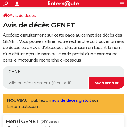
ACTUALITÉS
Connexion
S'inscrire
Avis de décès
Rechercher
Société
Education
Villes
Politique
Faits Divers
Monde
+
SPORT
Avis de décès GENET
Football
Cyclisme
Forum
Coupe du monde 2026
Tennis
Rugby
CULTURE
Accédez gratuitement sur cette page au carnet des décès des
TNT
Cinéma
Musique
Programme TV
Streaming
Sorties cinéma
+
GENET. Vous pouvez affiner votre recherche ou trouver un avis
FINANCE
de décès ou un avis d'obsèques plus ancien en tapant le nom
Impôts
Immobilier
Banque
Crédit
Retraite
Epargne
Risques naturels par ville
Assurance
AUTO
d'un défunt et/ou le nom ou le code postal d'une commune
dans le moteur de recherche ci-dessous.
Réserver un essai
Berlines
Forum auto
Essais
Citadines
SUV
+
HIGH-TECH
Meilleur smartphone
Ordinateurs
Guide high-tech
Mobiles
Internet
Jeux vidéo
+
BRICOLAGE
Aménagement intérieur
Cuisine
Jardinage
+
Forum
Extérieur
Salle de bains
Rangement
WEEK-END
Escapades
Expositions
Week-end nature
Guides de France
Patrimoine
Musées
+
LIFESTYLE
NOUVEAU :
publiez un
avis de décès gratuit
sur
Linternaute.com
Bien-être
Mode
+
Art de vivre
Loisirs
Modes de vie
SANTE
Henri GENET
Guide de la santé
Médicaments
+
Alimentation
Maladies
Sommeil
(87 ans)
VOYAGE