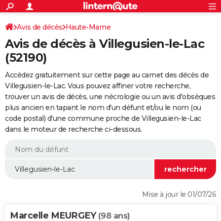
ACTUALITÉS
Connexion
S'inscrire
Avis de décès
Haute-Marne
Rechercher
Société
Education
Villes
Politique
Faits Divers
Monde
+
SPORT
Avis de décès à Villegusien-le-Lac
Football
Cyclisme
Forum
Coupe du monde 2026
Tennis
Rugby
CULTURE
(52190)
TNT
Cinéma
Musique
Programme TV
Streaming
Sorties cinéma
+
FINANCE
Accédez gratuitement sur cette page au carnet des décès de
Villegusien-le-Lac. Vous pouvez affiner votre recherche,
Impôts
Immobilier
Banque
Crédit
Retraite
Epargne
Risques naturels par ville
Assurance
AUTO
trouver un avis de décès, une nécrologie ou un avis d'obsèques
plus ancien en tapant le nom d'un défunt et/ou le nom (ou
Réserver un essai
Berlines
Forum auto
Essais
Citadines
SUV
+
HIGH-TECH
code postal) d'une commune proche de Villegusien-le-Lac
dans le moteur de recherche ci-dessous.
Meilleur smartphone
Ordinateurs
Guide high-tech
Mobiles
Internet
Jeux vidéo
+
BRICOLAGE
Aménagement intérieur
Cuisine
Jardinage
+
Forum
Extérieur
Salle de bains
Rangement
WEEK-END
Escapades
Expositions
Week-end nature
Guides de France
Patrimoine
Musées
+
LIFESTYLE
Bien-être
Mode
+
Art de vivre
Loisirs
Modes de vie
SANTE
Mise à jour le 01/07/26
Guide de la santé
Médicaments
+
Alimentation
Maladies
Sommeil
VOYAGE
Marcelle MEURGEY
(98 ans)