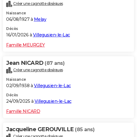
Créer une cagnotte obsèques
City break
Voyage de noces
Climat
Destinations
Voyage nature
Forum
+
PHOTO
Naissance
06/08/1927 à
Melay
GUIDES D'ACHAT
Décès
BONS PLANS
16/01/2026 à
Villegusien-le-Lac
CARTE DE VOEUX
Famille MEURGEY
Carte Bonne année
Carte Pâques
Carte de Noël
Carte Saint-Valentin
Carte d'anniversaire
DICTIONNAIRE
Jean NICARD
(87 ans)
Biographies
Expressions
Dictionnaire
Citations
Proverbes
PROGRAMME TV
Créer une cagnotte obsèques
Naissance
COPAINS D'AVANT
02/09/1938 à
Villegusien-le-Lac
Se connecter
Collèges
Universités
Service militaire
S'inscrire
Lycées
Primaires
Entreprises
Avis de recherche
AVIS DE DÉCÈS
Décès
24/09/2025 à
Villegusien-le-Lac
FORUM
Famille NICARD
Lifestyle
Sport
Television
Cinema
Bricolage
Culture
Auto
Voyage
Jacqueline GEROUVILLE
(85 ans)
Créer une cagnotte obsèques