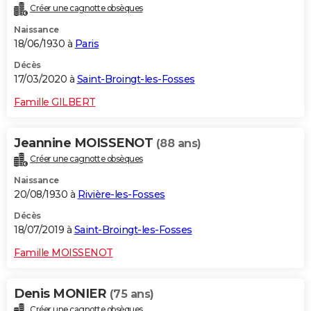
Créer une cagnotte obsèques
City break
Voyage de noces
Climat
Destinations
Voyage nature
Forum
+
PHOTO
Naissance
18/06/1930 à
Paris
GUIDES D'ACHAT
Décès
BONS PLANS
17/03/2020 à
Saint-Broingt-les-Fosses
CARTE DE VOEUX
Famille GILBERT
Carte Bonne année
Carte Pâques
Carte de Noël
Carte Saint-Valentin
Carte d'anniversaire
DICTIONNAIRE
Jeannine MOISSENOT
(88 ans)
Biographies
Expressions
Dictionnaire
Citations
Proverbes
PROGRAMME TV
Créer une cagnotte obsèques
Naissance
COPAINS D'AVANT
20/08/1930 à
Rivière-les-Fosses
Se connecter
Collèges
Universités
Service militaire
S'inscrire
Lycées
Primaires
Entreprises
Avis de recherche
AVIS DE DÉCÈS
Décès
18/07/2019 à
Saint-Broingt-les-Fosses
FORUM
Famille MOISSENOT
Lifestyle
Sport
Television
Cinema
Bricolage
Culture
Auto
Voyage
Denis MONIER
(75 ans)
Créer une cagnotte obsèques