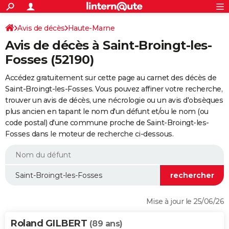
ACTUALITÉS
Connexion
S'inscrire
Avis de décès
Haute-Marne
Rechercher
Société
Education
Villes
Politique
Faits Divers
Monde
+
SPORT
Avis de décès à Saint-Broingt-les-
Football
Cyclisme
Forum
Coupe du monde 2026
Tennis
Rugby
CULTURE
Fosses (52190)
TNT
Cinéma
Musique
Programme TV
Streaming
Sorties cinéma
+
FINANCE
Accédez gratuitement sur cette page au carnet des décès de
Saint-Broingt-les-Fosses. Vous pouvez affiner votre recherche,
Impôts
Immobilier
Banque
Crédit
Retraite
Epargne
Risques naturels par ville
Assurance
AUTO
trouver un avis de décès, une nécrologie ou un avis d'obsèques
plus ancien en tapant le nom d'un défunt et/ou le nom (ou
Réserver un essai
Berlines
Forum auto
Essais
Citadines
SUV
+
HIGH-TECH
code postal) d'une commune proche de Saint-Broingt-les-
Fosses dans le moteur de recherche ci-dessous.
Meilleur smartphone
Ordinateurs
Guide high-tech
Mobiles
Internet
Jeux vidéo
+
BRICOLAGE
Aménagement intérieur
Cuisine
Jardinage
+
Forum
Extérieur
Salle de bains
Rangement
WEEK-END
Escapades
Expositions
Week-end nature
Guides de France
Patrimoine
Musées
+
LIFESTYLE
Bien-être
Mode
+
Art de vivre
Loisirs
Modes de vie
SANTE
Mise à jour le 25/06/26
Guide de la santé
Médicaments
+
Alimentation
Maladies
Sommeil
VOYAGE
Roland GILBERT
(89 ans)