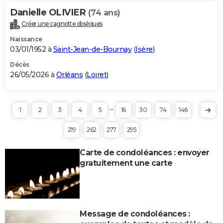
Danielle OLIVIER
(74 ans)
Créer une cagnotte obsèques
Naissance
03/01/1952 à
Saint-Jean-de-Bournay
(
Isère
)
Décès
26/05/2026 à
Orléans
(
Loiret
)
...
1
2
3
4
5
16
30
74
146
219
262
277
295
Carte de condoléances : envoyer
gratuitement une carte
Message de condoléances :