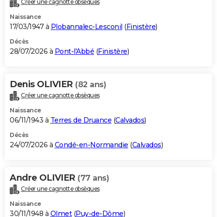
Créer une cagnotte obsèques
City break
Voyage de noces
Climat
Destinations
Voyage nature
Forum
+
PHOTO
Naissance
17/03/1947 à
Plobannalec-Lesconil
(
Finistère
)
GUIDES D'ACHAT
Décès
28/07/2026 à
Pont-l'Abbé
(
Finistère
)
BONS PLANS
CARTE DE VOEUX
Denis OLIVIER
(82 ans)
Carte Bonne année
Carte Pâques
Carte de Noël
Carte Saint-Valentin
Carte d'anniversaire
DICTIONNAIRE
Créer une cagnotte obsèques
Biographies
Expressions
Dictionnaire
Citations
Proverbes
PROGRAMME TV
Naissance
06/11/1943 à
Terres de Druance
(
Calvados
)
COPAINS D'AVANT
Décès
24/07/2026 à
Condé-en-Normandie
(
Calvados
)
Se connecter
Collèges
Universités
Service militaire
S'inscrire
Lycées
Primaires
Entreprises
Avis de recherche
AVIS DE DÉCÈS
FORUM
Andre OLIVIER
(77 ans)
Lifestyle
Sport
Television
Cinema
Bricolage
Culture
Auto
Voyage
Créer une cagnotte obsèques
Naissance
30/11/1948 à
Olmet
(
Puy-de-Dôme
)