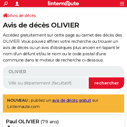
ACTUALITÉS
Connexion
S'inscrire
Avis de décès
Rechercher
Société
Education
Villes
Politique
Faits Divers
Monde
+
SPORT
Avis de décès OLIVIER
Football
Cyclisme
Forum
Coupe du monde 2026
Tennis
Rugby
CULTURE
Accédez gratuitement sur cette page au carnet des décès des
TNT
Cinéma
Musique
Programme TV
Streaming
Sorties cinéma
+
OLIVIER. Vous pouvez affiner votre recherche ou trouver un
FINANCE
avis de décès ou un avis d'obsèques plus ancien en tapant le
Impôts
Immobilier
Banque
Crédit
Retraite
Epargne
Risques naturels par ville
Assurance
AUTO
nom d'un défunt et/ou le nom ou le code postal d'une
commune dans le moteur de recherche ci-dessous.
Réserver un essai
Berlines
Forum auto
Essais
Citadines
SUV
+
HIGH-TECH
Meilleur smartphone
Ordinateurs
Guide high-tech
Mobiles
Internet
Jeux vidéo
+
BRICOLAGE
Aménagement intérieur
Cuisine
Jardinage
+
Forum
Extérieur
Salle de bains
Rangement
WEEK-END
Escapades
Expositions
Week-end nature
Guides de France
Patrimoine
Musées
+
LIFESTYLE
NOUVEAU :
publiez un
avis de décès gratuit
sur
Linternaute.com
Bien-être
Mode
+
Art de vivre
Loisirs
Modes de vie
SANTE
Paul OLIVIER
Guide de la santé
Médicaments
+
Alimentation
Maladies
Sommeil
(79 ans)
VOYAGE