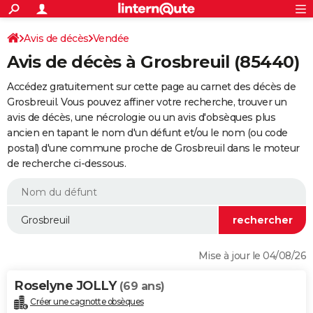
ACTUALITÉS
Connexion
S'inscrire
Avis de décès
Vendée
Rechercher
Société
Education
Villes
Politique
Faits Divers
Monde
+
SPORT
Avis de décès à Grosbreuil (85440)
Football
Cyclisme
Forum
Coupe du monde 2026
Tennis
Rugby
CULTURE
Accédez gratuitement sur cette page au carnet des décès de
TNT
Cinéma
Musique
Programme TV
Streaming
Sorties cinéma
+
Grosbreuil. Vous pouvez affiner votre recherche, trouver un
FINANCE
avis de décès, une nécrologie ou un avis d'obsèques plus
Impôts
Immobilier
Banque
Crédit
Retraite
Epargne
Risques naturels par ville
Assurance
AUTO
ancien en tapant le nom d'un défunt et/ou le nom (ou code
postal) d'une commune proche de Grosbreuil dans le moteur
Réserver un essai
Berlines
Forum auto
Essais
Citadines
SUV
+
HIGH-TECH
de recherche ci-dessous.
Meilleur smartphone
Ordinateurs
Guide high-tech
Mobiles
Internet
Jeux vidéo
+
BRICOLAGE
Aménagement intérieur
Cuisine
Jardinage
+
Forum
Extérieur
Salle de bains
Rangement
WEEK-END
Escapades
Expositions
Week-end nature
Guides de France
Patrimoine
Musées
+
LIFESTYLE
Mise à jour le 04/08/26
Bien-être
Mode
+
Art de vivre
Loisirs
Modes de vie
SANTE
Roselyne JOLLY
(69 ans)
Guide de la santé
Médicaments
+
Alimentation
Maladies
Sommeil
VOYAGE
Créer une cagnotte obsèques