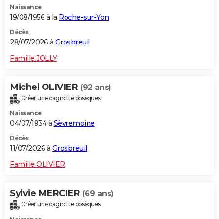
Naissance
City break
Voyage de noces
Climat
Destinations
Voyage nature
Forum
+
PHOTO
19/08/1956 à la
Roche-sur-Yon
GUIDES D'ACHAT
Décès
28/07/2026 à
Grosbreuil
BONS PLANS
Famille JOLLY
CARTE DE VOEUX
Michel OLIVIER
(92 ans)
Carte Bonne année
Carte Pâques
Carte de Noël
Carte Saint-Valentin
Carte d'anniversaire
DICTIONNAIRE
Créer une cagnotte obsèques
Biographies
Expressions
Dictionnaire
Citations
Proverbes
PROGRAMME TV
Naissance
04/07/1934 à
Sèvremoine
COPAINS D'AVANT
Décès
11/07/2026 à
Grosbreuil
Se connecter
Collèges
Universités
Service militaire
S'inscrire
Lycées
Primaires
Entreprises
Avis de recherche
AVIS DE DÉCÈS
Famille OLIVIER
FORUM
Lifestyle
Sport
Television
Cinema
Bricolage
Culture
Auto
Voyage
Sylvie MERCIER
(69 ans)
Créer une cagnotte obsèques