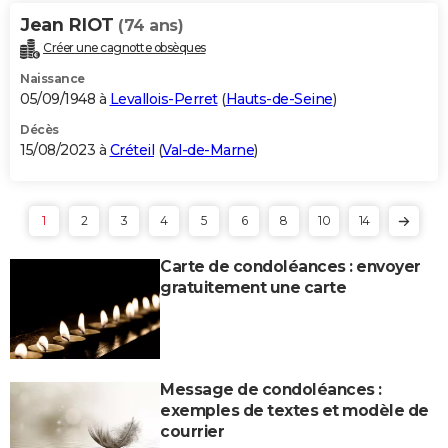
Jean RIOT
(74 ans)
Créer une cagnotte obsèques
Naissance
05/09/1948 à
Levallois-Perret
(
Hauts-de-Seine
)
Décès
15/08/2023 à
Créteil
(
Val-de-Marne
)
1
2
3
4
5
6
8
10
14
Carte de condoléances : envoyer
gratuitement une carte
Message de condoléances :
exemples de textes et modèle de
courrier