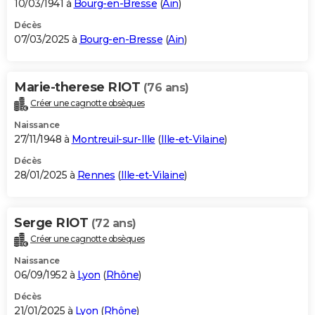
10/03/1941 à
Bourg-en-Bresse
(
Ain
)
Décès
07/03/2025 à
Bourg-en-Bresse
(
Ain
)
Marie-therese RIOT
(76 ans)
Créer une cagnotte obsèques
Naissance
27/11/1948 à
Montreuil-sur-Ille
(
Ille-et-Vilaine
)
Décès
28/01/2025 à
Rennes
(
Ille-et-Vilaine
)
Serge RIOT
(72 ans)
Créer une cagnotte obsèques
Naissance
06/09/1952 à
Lyon
(
Rhône
)
Décès
21/01/2025 à
Lyon
(
Rhône
)