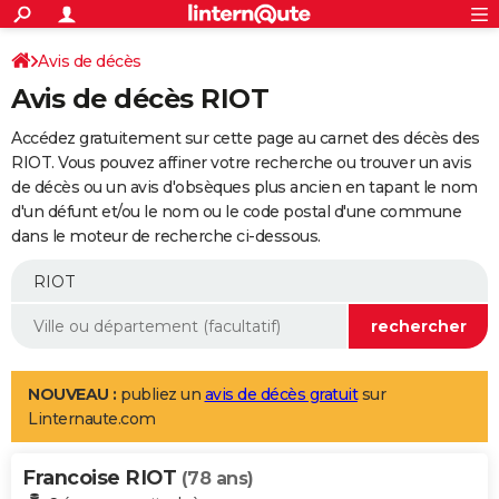
ACTUALITÉS
Connexion
S'inscrire
Avis de décès
Rechercher
Société
Education
Villes
Politique
Faits Divers
Monde
+
SPORT
Avis de décès RIOT
Football
Cyclisme
Forum
Coupe du monde 2026
Tennis
Rugby
CULTURE
Accédez gratuitement sur cette page au carnet des décès des
TNT
Cinéma
Musique
Programme TV
Streaming
Sorties cinéma
+
RIOT. Vous pouvez affiner votre recherche ou trouver un avis
FINANCE
de décès ou un avis d'obsèques plus ancien en tapant le nom
Impôts
Immobilier
Banque
Crédit
Retraite
Epargne
Risques naturels par ville
Assurance
AUTO
d'un défunt et/ou le nom ou le code postal d'une commune
dans le moteur de recherche ci-dessous.
Réserver un essai
Berlines
Forum auto
Essais
Citadines
SUV
+
HIGH-TECH
Meilleur smartphone
Ordinateurs
Guide high-tech
Mobiles
Internet
Jeux vidéo
+
BRICOLAGE
Aménagement intérieur
Cuisine
Jardinage
+
Forum
Extérieur
Salle de bains
Rangement
WEEK-END
Escapades
Expositions
Week-end nature
Guides de France
Patrimoine
Musées
+
LIFESTYLE
NOUVEAU :
publiez un
avis de décès gratuit
sur
Linternaute.com
Bien-être
Mode
+
Art de vivre
Loisirs
Modes de vie
SANTE
Francoise RIOT
Guide de la santé
Médicaments
+
Alimentation
Maladies
Sommeil
(78 ans)
VOYAGE