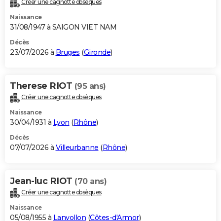
Créer une cagnotte obsèques
City break
Voyage de noces
Climat
Destinations
Voyage nature
Forum
+
PHOTO
Naissance
31/08/1947 à SAIGON VIET NAM
GUIDES D'ACHAT
Décès
23/07/2026 à
Bruges
(
Gironde
)
BONS PLANS
CARTE DE VOEUX
Therese RIOT
(95 ans)
Carte Bonne année
Carte Pâques
Carte de Noël
Carte Saint-Valentin
Carte d'anniversaire
DICTIONNAIRE
Créer une cagnotte obsèques
Biographies
Expressions
Dictionnaire
Citations
Proverbes
PROGRAMME TV
Naissance
30/04/1931 à
Lyon
(
Rhône
)
COPAINS D'AVANT
Décès
07/07/2026 à
Villeurbanne
(
Rhône
)
Se connecter
Collèges
Universités
Service militaire
S'inscrire
Lycées
Primaires
Entreprises
Avis de recherche
AVIS DE DÉCÈS
FORUM
Jean-luc RIOT
(70 ans)
Lifestyle
Sport
Television
Cinema
Bricolage
Culture
Auto
Voyage
Créer une cagnotte obsèques
Naissance
05/08/1955 à
Lanvollon
(
Côtes-d'Armor
)